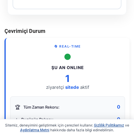
Çevrimiçi Durum
🔄 REAL-TIME
●
ŞU AN ONLINE
1
ziyaretçi
sitede
aktif
0
🏆
Tüm Zaman Rekoru:
0
⭐
Bugünün Rekoru:
Sitemiz, deneyimini geliştirmek için çerezleri kullanır.
ve
Gizlilik Politikamız
hakkında daha fazla bilgi edinebilirsin.
Aydınlatma Metni