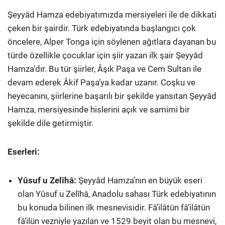
Şeyyâd Hamza edebiyatımızda mersiyeleri ile de dikkati
çeken bir şairdir. Türk edebiyatında başlangıcı çok
öncelere, Alper Tonga için söylenen ağıtlara dayanan bu
türde özellikle çocuklar için şiir yazan ilk şair Şeyyâd
Hamza’dır. Bu tür şiirler, Âşık Paşa ve Cem Sultan ile
devam ederek Âkif Paşa’ya kadar uzanır. Coşku ve
heyecanını, şiirlerine başarılı bir şekilde yansıtan Şeyyâd
Hamza, mersiyesinde hislerini açık ve samimi bir
şekilde dile getirmiştir.
Eserleri:
Yûsuf u Zelîhâ:
Şeyyâd Hamza’nın en büyük eseri
olan Yûsuf u Zelîhâ, Anadolu sahası Türk edebiyatının
bu konuda bilinen ilk mesnevisidir. Fâ’ilâtün fâ‘ilâtün
fâ‘ilün vezniyle yazılan ve 1529 beyit olan bu mesnevi,