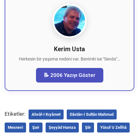
Kerim Usta
Herkesin bir yaşama nedeni var. Benimki ise "Sevda"…
📝 2006 Yazıyı Göster
Etiketler:
Ahvâl-I Kıyâmet
Dâstân-I Sultân Mahmud
Mesnevi
Şair
Şeyyâd Hamza
Şiir
Yûsuf U Zelîhâ