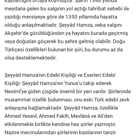
kaybettiğini ortaya koymuştur. Şairin 1348 yılında
meydana gelen bu salgının yol açtığı tahribat sebebi ile
yazdığı mersiyeye göre de 1350 yıllarında hayatta
olduğu anlaşılmaktadır. Şeyyâd Hamza, veba salgını
Akşehir’de görüldüğünden ya hayatını burada geçirmiş
veya doğudan göçerek bu şehre gelmiş olabilir. Doğu
Türkçesi özellikleri bulunan bir şiiri, bu durumu az da
olsa desteklemektedir.
Şeyyâd Hamza’nın Edebî Kişiliği ve Eserleri Edebî
Kişiliği: Şeyyâd Hamza’nın Yunus’u takip ederek
Nesîmî’ye giden çizgide önemli bir yeri vardır. Şiirlerinde
musammat özellik bulunması, onu eski Türk edebî zevk
anlayışına bağlamaktadır. Şeyyâd Hamza, özellikle
Ahmed Yesevî, Ahmed Fakîh, Mevlânâ ve Ali’den
etkilenmekle birlikte kendine has şiirler yazmıştır.
Nazire mecmularından şiirlerinin bazılarının tanzir