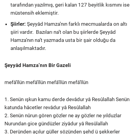
tarafından yazılmış, geri kalan 127 beyitlik kısmını ise
müstensih eklemiştir.
Şiirler:
Şeyyâd Hamza’nın farklı mecmualarda on altı
şiiri vardır. Bazıları na’t olan bu şiirlerde Şeyyâd
Hamza’nın na’t yazmada usta bir şair olduğu da
anlaşılmaktadır.
Şeyyâd Hamza’nın Bir Gazeli
mefâ‘îlün mefâ‘îlün mefâ‘îlün mefâ‘îlün
1. Senün ışkun kamu derde devâdur yâ Resûlallah Senün
katunda hâcetler revâdur yâ Resûlallah
2. Senün nûrun gören gözler ne ay gözler ne yılduzlar
Nurundan gice gündüzler ziyâdur yâ Resûlallah
3. Deründen açılur güller sözünden şehd ü şekkerler