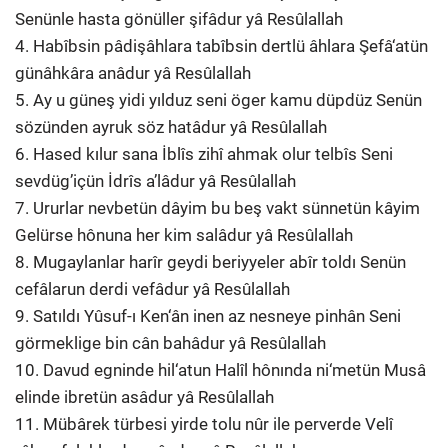
Senünle hasta gönüller şifâdur yâ Resûlallah
4. Habîbsin pâdişâhlara tabîbsin dertlü âhlara Şefâ‘atün
günâhkâra anâdur yâ Resûlallah
5. Ay u güneş yidi yılduz seni öger kamu düpdüz Senün
sözünden ayruk söz hatâdur yâ Resûlallah
6. Hased kılur sana İblîs zihî ahmak olur telbîs Seni
sevdüg’içün İdrîs a’lâdur yâ Resûlallah
7. Ururlar nevbetün dâyim bu beş vakt sünnetün kâyim
Gelürse hônuna her kim salâdur yâ Resûlallah
8. Mugaylanlar harîr geydi beriyyeler abîr toldı Senün
cefâlarun derdi vefâdur yâ Resûlallah
9. Satıldı Yûsuf-ı Ken‘ân inen az nesneye pinhân Seni
görmeklige bin cân bahâdur yâ Resûlallah
10. Davud egninde hil‘atun Halîl hônında ni‘metün Musâ
elinde ibretün asâdur yâ Resûlallah
11. Mübârek türbesi yirde tolu nûr ile perverde Velî