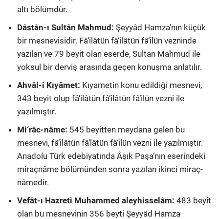
altı bölümdür.
Dâstân-ı Sultân Mahmud:
Şeyyâd Hamza’nın küçük
bir mesnevisidir. Fâ‘ilâtün fâ‘ilâtün fâ‘ilün vezninde
yazılan ve 79 beyit olan eserde, Sultan Mahmud ile
yoksul bir derviş arasında geçen konuşma anlatılır.
Ahvâl-i Kıyâmet:
Kıyametin konu edildiği mesnevi,
343 beyit olup fâ‘ilâtün fâ‘ilâtün fâ‘ilün vezni ile
yazılmıştır.
Mi‘râc-nâme:
545 beyitten meydana gelen bu
mesnevi, fâ‘ilâtün fâ‘lâtün fâ‘ilün vezni ile yazılmıştır.
Anadolu Türk edebiyatında Âşık Paşa’nın eserindeki
miraçnâme bölümünden sonra yazılan ikinci miraç-
nâmedir.
Vefât-ı Hazreti Muhammed aleyhisselâm:
483 beyit
olan bu mesnevinin 356 beyti Şeyyâd Hamza