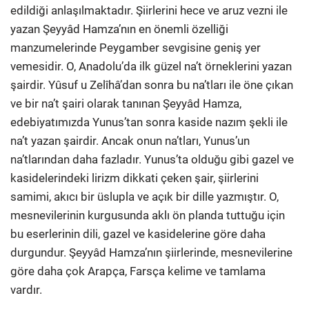
edildiği anlaşılmaktadır. Şiirlerini hece ve aruz vezni ile
yazan Şeyyâd Hamza’nın en önemli özelliği
manzumelerinde Peygamber sevgisine geniş yer
vemesidir. O, Anadolu’da ilk güzel na’t örneklerini yazan
şairdir. Yûsuf u Zelîhâ’dan sonra bu na’tları ile öne çıkan
ve bir na’t şairi olarak tanınan Şeyyâd Hamza,
edebiyatımızda Yunus’tan sonra kaside nazım şekli ile
na’t yazan şairdir. Ancak onun na’tları, Yunus’un
na’tlarından daha fazladır. Yunus’ta olduğu gibi gazel ve
kasidelerindeki lirizm dikkati çeken şair, şiirlerini
samimi, akıcı bir üslupla ve açık bir dille yazmıştır. O,
mesnevilerinin kurgusunda aklı ön planda tuttuğu için
bu eserlerinin dili, gazel ve kasidelerine göre daha
durgundur. Şeyyâd Hamza’nın şiirlerinde, mesnevilerine
göre daha çok Arapça, Farsça kelime ve tamlama
vardır.