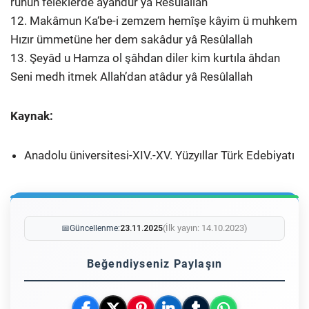
rûhun feleklerde ayândur yâ Resûlallah
12. Makâmun Ka‘be-i zemzem hemîşe kâyim ü muhkem
Hızır ümmetüne her dem sakâdur yâ Resûlallah
13. Şeyâd u Hamza ol şâhdan diler kim kurtıla âhdan
Seni medh itmek Allah’dan atâdur yâ Resûlallah
Kaynak:
Anadolu üniversitesi-XIV.-XV. Yüzyıllar Türk Edebiyatı
(İlk yayın: 14.10.2023)
📅
Güncellenme:
23.11.2025
Beğendiyseniz Paylaşın