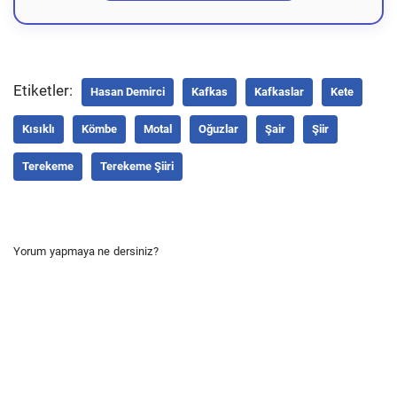
Etiketler:
Hasan Demirci
Kafkas
Kafkaslar
Kete
Kısıklı
Kömbe
Motal
Oğuzlar
Şair
Şiir
Terekeme
Terekeme Şiiri
Yorum yapmaya ne dersiniz?