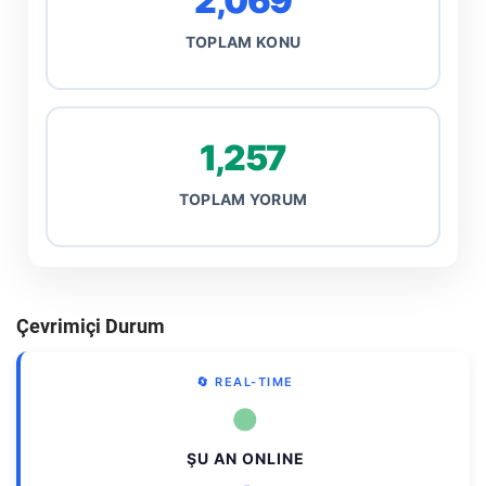
2,069
TOPLAM KONU
1,257
TOPLAM YORUM
Çevrimiçi Durum
🔄 REAL-TIME
●
ŞU AN ONLINE