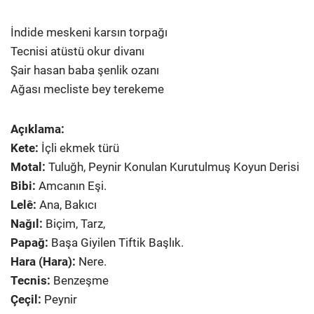
İndide meskeni karsın torpağı
Tecnisi atüstü okur divanı
Şair hasan baba şenlik ozanı
Ağası mecliste bey terekeme
Açıklama:
Kete:
İçli ekmek türü
Motal:
Tuluğh, Peynir Konulan Kurutulmuş Koyun Derisi
Bibi:
Amcanın Eşi.
Lelê:
Ana, Bakıcı
Nağıl:
Biçim, Tarz,
Papağ:
Başa Giyilen Tiftik Başlık.
Hara (Hara):
Nere.
Tecnis:
Benzeşme
Çeçil:
Peynir