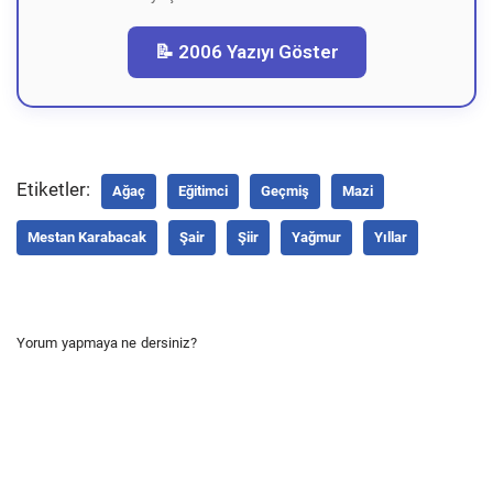
📝 2006 Yazıyı Göster
Etiketler:
Ağaç
Eğitimci
Geçmiş
Mazi
Mestan Karabacak
Şair
Şiir
Yağmur
Yıllar
Yorum yapmaya ne dersiniz?