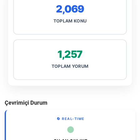
2,069
TOPLAM KONU
1,257
TOPLAM YORUM
Çevrimiçi Durum
🔄 REAL-TIME
●