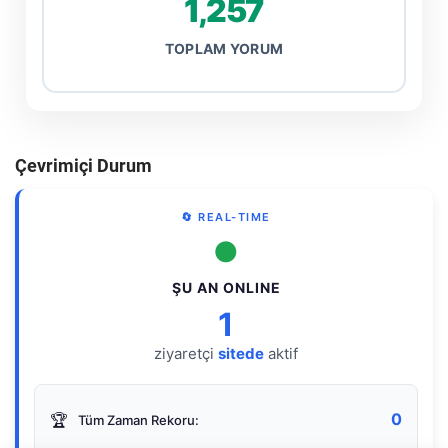
1,257
TOPLAM YORUM
Çevrimiçi Durum
🔄 REAL-TIME
●
ŞU AN ONLINE
1
ziyaretçi
sitede
aktif
0
🏆
Tüm Zaman Rekoru: