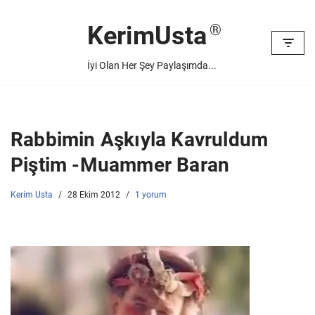
KerimUsta
İçeriğe
geç
İyi Olan Her Şey Paylaşımda...
Rabbimin Aşkıyla Kavruldum
Piştim -Muammer Baran
Kerim Usta
28 Ekim 2012
1 yorum