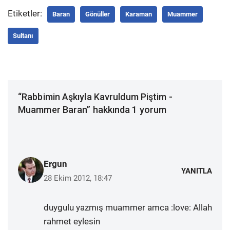
Etiketler:
Baran
Gönüller
Karaman
Muammer
Sultanı
“Rabbimin Aşkıyla Kavruldum Piştim -
Muammer Baran” hakkında 1 yorum
Ergun
YANITLA
28 Ekim 2012, 18:47
duygulu yazmış muammer amca :love: Allah
rahmet eylesin