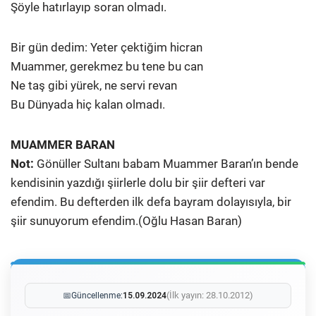
Şöyle hatırlayıp soran olmadı.
Bir gün dedim: Yeter çektiğim hicran
Muammer, gerekmez bu tene bu can
Ne taş gibi yürek, ne servi revan
Bu Dünyada hiç kalan olmadı.
MUAMMER BARAN
Not:
Gönüller Sultanı babam Muammer Baran’ın bende
kendisinin yazdığı şiirlerle dolu bir şiir defteri var
efendim. Bu defterden ilk defa bayram dolayısıyla, bir
şiir sunuyorum efendim.(Oğlu Hasan Baran)
(İlk yayın: 28.10.2012)
📅
Güncellenme:
15.09.2024