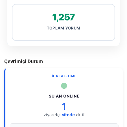
1,257
TOPLAM YORUM
Çevrimiçi Durum
🔄 REAL-TIME
●
ŞU AN ONLINE
1
ziyaretçi
sitede
aktif