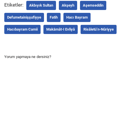
Etiketler:
Akbıyık Sultan
Akşeyh
Aşemseddin
Defumetainişşufiyye
Fatih
Hacı Bayram
Hacıbayram Camii
Makāmât-I Evliyâ
Risâletü’n-Nûriyye
Yorum yapmaya ne dersiniz?