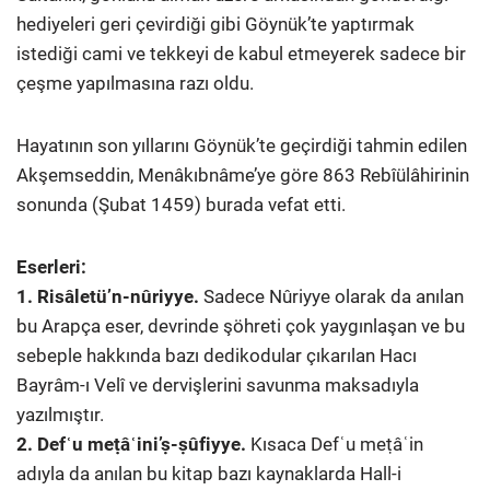
hediyeleri geri çevirdiği gibi Göynük’te yaptırmak
istediği cami ve tekkeyi de kabul etmeyerek sadece bir
çeşme yapılmasına razı oldu.
Hayatının son yıllarını Göynük’te geçirdiği tahmin edilen
Akşemseddin, Menâkıbnâme’ye göre 863 Rebîülâhirinin
sonunda (Şubat 1459) burada vefat etti.
Eserleri:
1. Risâletü’n-nûriyye.
Sadece Nûriyye olarak da anılan
bu Arapça eser, devrinde şöhreti çok yaygınlaşan ve bu
sebeple hakkında bazı dedikodular çıkarılan Hacı
Bayrâm-ı Velî ve dervişlerini savunma maksadıyla
yazılmıştır.
2. Defʿu meṭâʿini’ṣ-ṣûfiyye.
Kısaca Defʿu meṭâʿin
adıyla da anılan bu kitap bazı kaynaklarda Hall-i