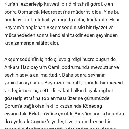
Kur’an’ı ezberleyip kuvvetli bir dinî tahsil gördükten
sonra Osmancık Medresesi’ne müderris oldu. Yine bu
arada iyi bir tıp tahsili yaptığı da anlaşılmaktadır. Hacı
Bayram’a bağlanan Akşemseddin sıkı bir riyâzet ve
mücahededen sonra kendisini takdir eden şeyhinden
kısa zamanda hilâfet aldı.
Akşemseddin’in içinde çileye girdiği hücre bugün de
Ankara Hacıbayram Camii bodrumunda mevcuttur ve
şeyhin adıyla anılmaktadır. Daha sonra şeyhinin
yanından ayrılarak Beypazarı’na gitti, burada bir mescid
ve değirmen inşa ettirdi. Fakat halkın büyük rağbet
gösterip etrafına toplanması üzerine günümüzde
Çorum’a bağlı olan İskilip kazasında Kösedağı
civarındaki Evlek köyüne çekildi.
Bir süre sonra buradan
da ayrılarak Göynük’e yerleşti ve orada da yine bir