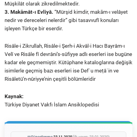
Müşkilât olarak zikredilmektedir.
3. Makāmât-ı Evliyâ.
“Mürşid kimdir, makām-ı velâyet
nedir ve dereceleri nelerdir” gibi tasavvufî konuları
işleyen Türkçe bir eserdir.
Risâle-i Zikrullah, Risâle-i Şerh-i Akvâl-i Hacı Bayrâm-ı
Velî ve Risâle fî devrâni’s-sûfiyye adlı eserleri ise bugüne
kadar ele geçmemiştir. Kütüphane kataloglarına değişik
isimlerle geçmiş bazı eserleri ise Defʿu meṭâʿin ve
Risâletü’n-nûriyye’nin çeşitli bölümleridir
Kaynak:
Türkiye Diyanet Vakfı İslam Ansiklopedisi
(İlk yayın: 23.01.2020)