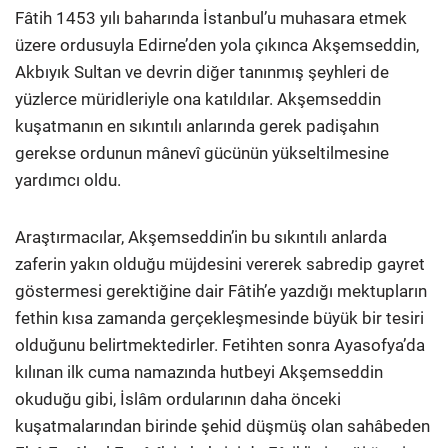
Fâtih 1453 yılı baharında İstanbul’u muhasara etmek
üzere ordusuyla Edirne’den yola çıkınca Akşemseddin,
Akbıyık Sultan ve devrin diğer tanınmış şeyhleri de
yüzlerce müridleriyle ona katıldılar. Akşemseddin
kuşatmanın en sıkıntılı anlarında gerek padişahın
gerekse ordunun mânevî gücünün yükseltilmesine
yardımcı oldu.
Araştırmacılar, Akşemseddin’in bu sıkıntılı anlarda
zaferin yakın olduğu müjdesini vererek sabredip gayret
göstermesi gerektiğine dair Fâtih’e yazdığı mektupların
fethin kısa zamanda gerçekleşmesinde büyük bir tesiri
olduğunu belirtmektedirler. Fetihten sonra Ayasofya’da
kılınan ilk cuma namazında hutbeyi Akşemseddin
okuduğu gibi, İslâm ordularının daha önceki
kuşatmalarından birinde şehid düşmüş olan sahâbeden