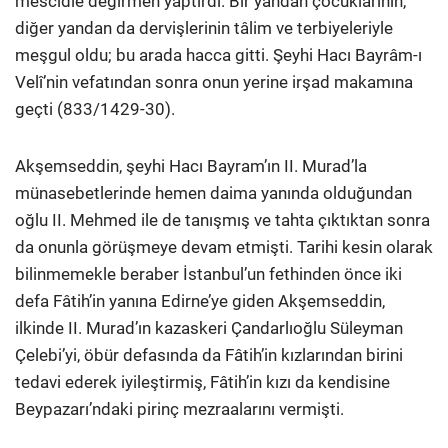
mescidle değirmen yaptırdı. Bir yandan çocuklarının,
diğer yandan da dervişlerinin tâlim ve terbiyeleriyle
meşgul oldu; bu arada hacca gitti. Şeyhi Hacı Bayrâm-ı
Velî’nin vefatından sonra onun yerine irşad makamına
geçti (833/1429-30).
Akşemseddin, şeyhi Hacı Bayram’ın II. Murad’la
münasebetlerinde hemen daima yanında olduğundan
oğlu II. Mehmed ile de tanışmış ve tahta çıktıktan sonra
da onunla görüşmeye devam etmişti. Tarihi kesin olarak
bilinmemekle beraber İstanbul’un fethinden önce iki
defa Fâtih’in yanına Edirne’ye giden Akşemseddin,
ilkinde II. Murad’ın kazaskeri Çandarlıoğlu Süleyman
Çelebi’yi, öbür defasında da Fâtih’in kızlarından birini
tedavi ederek iyileştirmiş, Fâtih’in kızı da kendisine
Beypazarı’ndaki pirinç mezraalarını vermişti.