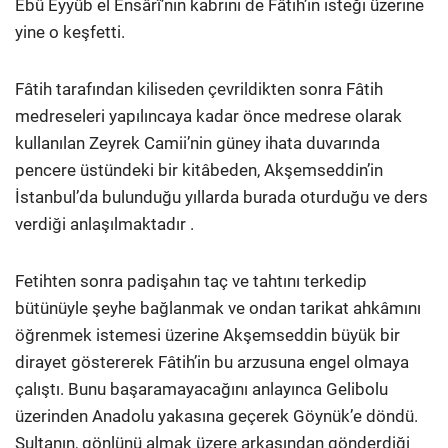
Ebû Eyyûb el Ensârî’nin kabrini de Fâtih’in isteği üzerine
yine o keşfetti.
Fâtih tarafından kiliseden çevrildikten sonra Fâtih
medreseleri yapılıncaya kadar önce medrese olarak
kullanılan Zeyrek Camii’nin güney ihata duvarında
pencere üstündeki bir kitâbeden, Akşemseddin’in
İstanbul’da bulunduğu yıllarda burada oturduğu ve ders
verdiği anlaşılmaktadır .
Fetihten sonra padişahın taç ve tahtını terkedip
bütünüyle şeyhe bağlanmak ve ondan tarikat ahkâmını
öğrenmek istemesi üzerine Akşemseddin büyük bir
dirayet göstererek Fâtih’in bu arzusuna engel olmaya
çalıştı. Bunu başaramayacağını anlayınca Gelibolu
üzerinden Anadolu yakasına geçerek Göynük’e döndü.
Sultanın, gönlünü almak üzere arkasından gönderdiği