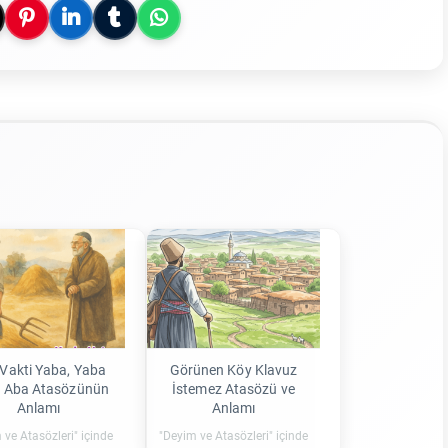
Vakti Yaba, Yaba
Görünen Köy Klavuz
i Aba Atasözünün
İstemez Atasözü ve
Anlamı
Anlamı
 ve Atasözleri" içinde
"Deyim ve Atasözleri" içinde