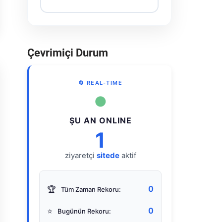
Çevrimiçi Durum
🔄 REAL-TIME
●
ŞU AN ONLINE
1
ziyaretçi
sitede
aktif
0
🏆
Tüm Zaman Rekoru:
0
⭐
Bugünün Rekoru: