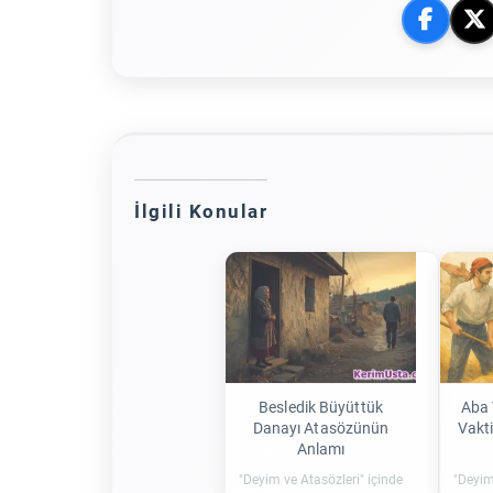
İlgili Konular
Besledik Büyüttük
Aba 
Danayı Atasözünün
Vakt
Anlamı
"Deyim ve Atasözleri" içinde
"Deyim