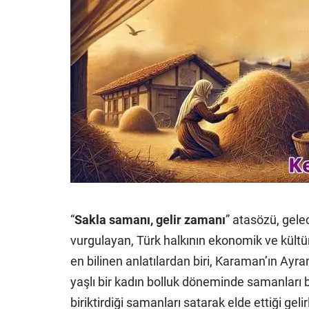
“
Sakla samanı, gelir zamanı
” atasözü, gele
vurgulayan, Türk halkının ekonomik ve kültürel
en bilinen anlatılardan biri, Karaman’ın Ayra
yaşlı bir kadın bolluk döneminde samanları bir
biriktirdiği samanları satarak elde ettiği geli