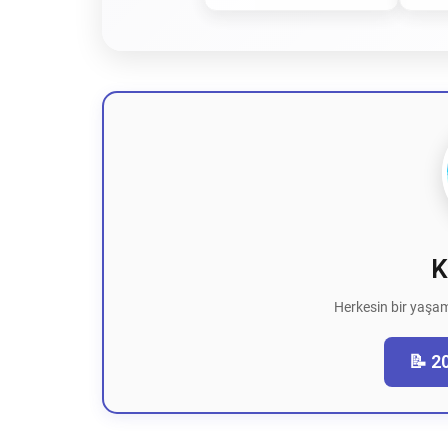
K
Herkesin bir yaşam
📝 2