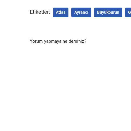
Etiketler:
Atlas
Ayrancı
Büyükburun
G
Yorum yapmaya ne dersiniz?