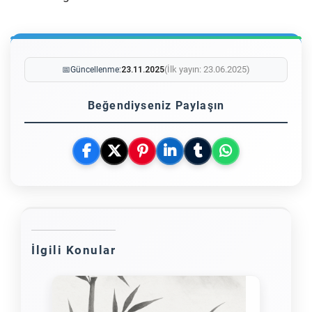
(İlk yayın: 23.06.2025)
📅
Güncellenme:
23.11.2025
Beğendiyseniz Paylaşın
İlgili Konular