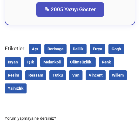
📝 2005 Yazıyı Göster
Etiketler:
Açı
Borinage
Delilik
Fırça
Gogh
Isyan
Işık
Melankoli
Ölümsüzlük.
Renk
Resim
Ressam
Tutku
Van
Vincent
Willem
Yalnızlık
Yorum yapmaya ne dersiniz?