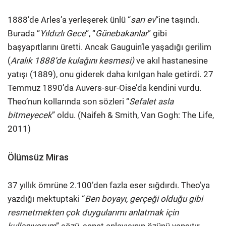
1888’de Arles’a yerleşerek ünlü “
sarı ev
“ine taşındı.
Burada “
Yıldızlı Gece
“, “
Günebakanlar
” gibi
başyapıtlarını üretti. Ancak Gauguin’le yaşadığı gerilim
(
Aralık 1888’de kulağını kesmesi)
ve akıl hastanesine
yatışı (1889), onu giderek daha kırılgan hale getirdi. 27
Temmuz 1890’da Auvers-sur-Oise’da kendini vurdu.
Theo’nun kollarında son sözleri “
Sefalet asla
bitmeyecek
” oldu. (Naifeh & Smith, Van Gogh: The Life,
2011)
Ölümsüz Miras
37 yıllık ömrüne 2.100’den fazla eser sığdırdı. Theo’ya
yazdığı mektuptaki “
Ben boyayı, gerçeği olduğu gibi
resmetmekten çok duygularımı anlatmak için