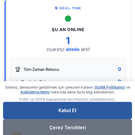
🔄 REAL-TIME
●
ŞU AN ONLINE
1
ziyaretçi
sitede
aktif
0
🏆
Tüm Zaman Rekoru:
0
⭐
Bugünün Rekoru:
Sitemiz, deneyimini geliştirmek için çerezleri kullanır.
ve
Gizlilik Politikamız
hakkında daha fazla bilgi edinebilirsin.
Aydınlatma Metni
KVKK ve GDPR kapsamında tercihlerinizi yönetebilirsiniz.
Live Online Counter
• by KerimUsta
Gerçek zamanlı sayaç
Kabul Et
Çerez Tercihleri