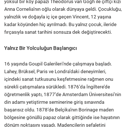
yoksul bir köy papazı Theodorus van Gogh ile çiftçi kızı
Anna Cornelia’nın oğlu olarak dünyaya geldi. Çocukluğu,
yalnızlık ve doğayla iç içe geçen Vincent, 12 yaşına
kadar köyünden hiç ayrılmadı. Bu yalnız çocuk, ileride
fırçasıyla sanat tarihini sonsuza dek değiştirecekti.
Yalnız Bir Yolculuğun Başlangıcı
16 yaşında Goupil Galerileri’nde çalışmaya başladı.
Lahey, Brüksel, Paris ve Londra’daki deneyimleri,
içindeki sanat tutkusunu keşfetmesine rağmen onu
sürekli çatışmalara sürükledi. 1876’da İngiltere’de
öğretmenlik yaptı, 1877’de Amsterdam Üniversitesi’nin
din adamı yetiştirme seminerine giriş sınavında
başarısız oldu. 1878’de Belçika’nın Borinage maden
bölgesine gönüllü papaz olarak gittiğinde ise hayatının
dönüm noktasını yaşadı. Madencilerin sefaletini