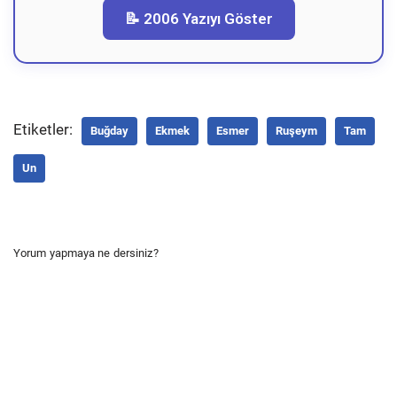
📝 2006 Yazıyı Göster
Etiketler:
Buğday
Ekmek
Esmer
Ruşeym
Tam
Un
Yorum yapmaya ne dersiniz?