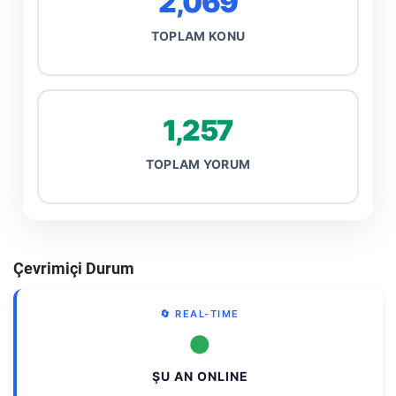
2,069
TOPLAM KONU
1,257
TOPLAM YORUM
Çevrimiçi Durum
🔄 REAL-TIME
●
ŞU AN ONLINE