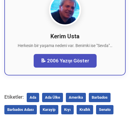
Kerim Usta
Herkesin bir yaşama nedeni var. Benimki ise "Sevda"…
📝 2006 Yazıyı Göster
Etiketler:
Ada
Ada Ülke
Amerika
Barbados
Barbados Adası
Karayip
Kıyı
Krallık
Senato