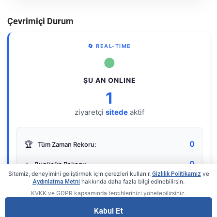
Çevrimiçi Durum
🔄 REAL-TIME
●
ŞU AN ONLINE
1
ziyaretçi
sitede
aktif
0
🏆
Tüm Zaman Rekoru:
0
⭐
Bugünün Rekoru:
Sitemiz, deneyimini geliştirmek için çerezleri kullanır.
ve
Gizlilik Politikamız
hakkında daha fazla bilgi edinebilirsin.
Aydınlatma Metni
KVKK ve GDPR kapsamında tercihlerinizi yönetebilirsiniz.
Live Online Counter
• by KerimUsta
Gerçek zamanlı sayaç
Kabul Et