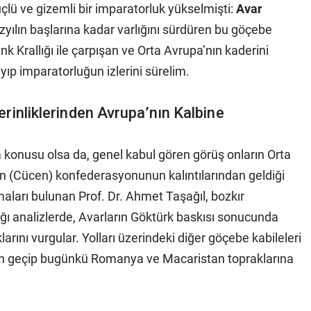
ü ve gizemli bir imparatorluk yükselmişti:
Avar
yüzyılın başlarına kadar varlığını sürdüren bu göçebe
nk Krallığı ile çarpışan ve Orta Avrupa’nın kaderini
ayıp imparatorluğun izlerini sürelim.
rinliklerinden Avrupa’nın Kalbine
ma konusu olsa da, genel kabul gören görüş onların Orta
 (Cücen) konfederasyonunun kalıntılarından geldiği
maları bulunan Prof. Dr. Ahmet Taşağıl, bozkır
ığı analizlerde, Avarların Göktürk baskısı sonucunda
arını vurgular. Yolları üzerindeki diğer göçebe kabileleri
den geçip bugünkü Romanya ve Macaristan topraklarına