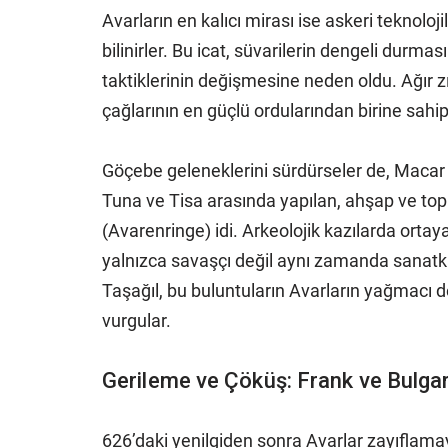
Avarların en kalıcı mirası ise askeri teknoloji
bilinirler. Bu icat, süvarilerin dengeli durm
taktiklerinin değişmesine neden oldu. Ağır zı
çağlarının en güçlü ordularından birine sahipt
Göçebe geleneklerini sürdürseler de, Macar ov
Tuna ve Tisa arasında yapılan, ahşap ve to
(Avarenringe) idi. Arkeolojik kazılarda orta
yalnızca savaşçı değil aynı zamanda sanatk
Taşağıl, bu buluntuların Avarların yağmacı de
vurgular.
Gerileme ve Çöküş: Frank ve Bulga
626’daki yenilgiden sonra Avarlar zayıflamay