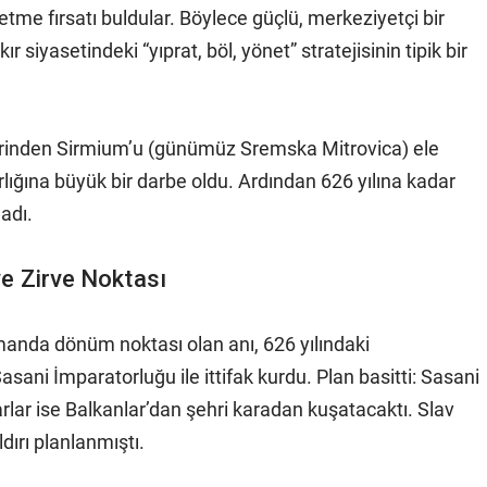
etme fırsatı buldular. Böylece güçlü, merkeziyetçi bir
r siyasetindeki “yıprat, böl, yönet” stratejisinin tipik bir
lerinden Sirmium’u (günümüz Sremska Mitrovica) ele
arlığına büyük bir darbe oldu. Ardından 626 yılına kadar
adı.
e Zirve Noktası
manda dönüm noktası olan anı, 626 yılındaki
asani İmparatorluğu ile ittifak kurdu. Plan basitti: Sasani
rlar ise Balkanlar’dan şehri karadan kuşatacaktı. Slav
ldırı planlanmıştı.