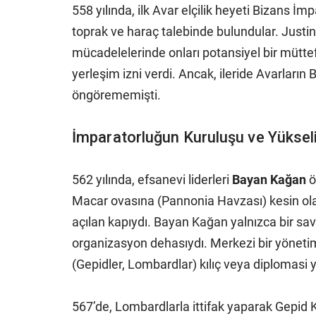
558 yılında, ilk Avar elçilik heyeti Bizans İm
toprak ve haraç talebinde bulundular. Justin
mücadelelerinde onları potansiyel bir müttefi
yerleşim izni verdi. Ancak, ileride Avarların 
öngörememişti.
İmparatorluğun Kuruluşu ve Yüksel
562 yılında, efsanevi liderleri
Bayan Kağan
ö
Macar ovasına (Pannonia Havzası) kesin olara
açılan kapıydı. Bayan Kağan yalnızca bir sav
organizasyon dehasıydı. Merkezi bir yönetim
(Gepidler, Lombardlar) kılıç veya diplomasi 
567’de, Lombardlarla ittifak yaparak Gepid Kr