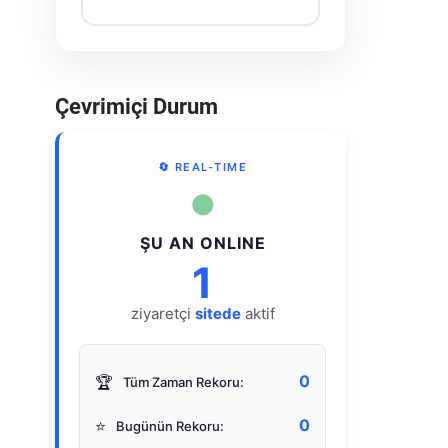
Çevrimiçi Durum
🔄 REAL-TIME
●
ŞU AN ONLINE
1
ziyaretçi
sitede
aktif
0
🏆
Tüm Zaman Rekoru:
0
⭐
Bugünün Rekoru: