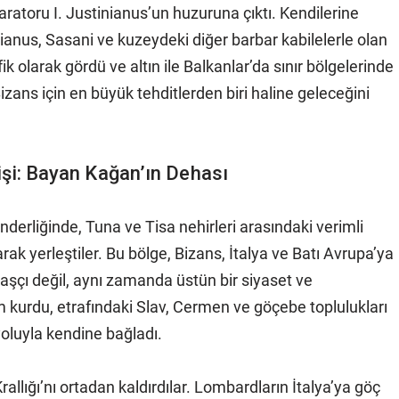
paratoru I. Justinianus’un huzuruna çıktı. Kendilerine
ianus, Sasani ve kuzeydeki diğer barbar kabilelerle olan
k olarak gördü ve altın ile Balkanlar’da sınır bölgelerinde
Bizans için en büyük tehditlerden biri haline geleceğini
işi: Bayan Kağan’ın Dehası
nderliğinde, Tuna ve Tisa nehirleri arasındaki verimli
k yerleştiler. Bu bölge, Bizans, İtalya ve Batı Avrupa’ya
aşçı değil, aynı zamanda üstün bir siyaset ve
 kurdu, etrafındaki Slav, Cermen ve göçebe toplulukları
yoluyla kendine bağladı.
allığı’nı ortadan kaldırdılar. Lombardların İtalya’ya göç