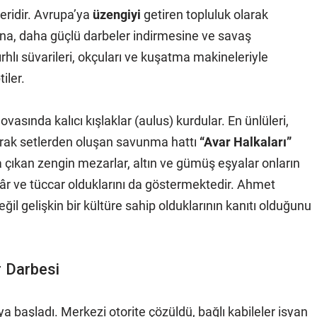
leridir. Avrupa’ya
üzengiyi
getiren topluluk olarak
asına, daha güçlü darbeler indirmesine ve savaş
rhlı süvarileri, okçuları ve kuşatma makineleriyle
iler.
asında kalıcı kışlaklar (aulus) kurdular. En ünlüleri,
prak setlerden oluşan savunma hattı
“Avar Halkaları”
ya çıkan zengin mezarlar, altın ve gümüş eşyalar onların
âr ve tüccar olduklarını da göstermektedir. Ahmet
ğil gelişkin bir kültüre sahip olduklarının kanıtı olduğunu
r Darbesi
a başladı. Merkezi otorite çözüldü, bağlı kabileler isyan