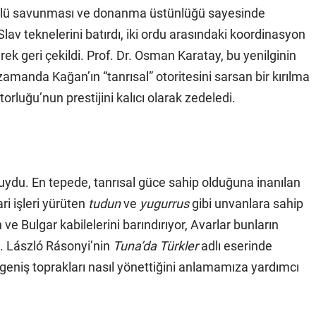
çlü savunması ve donanma üstünlüğü sayesinde
av teknelerini batırdı, iki ordu arasındaki koordinasyon
ek geri çekildi. Prof. Dr. Osman Karatay, bu yenilginin
zamanda Kağan’ın “tanrısal” otoritesini sarsan bir kırılma
torluğu’nun prestijini kalıcı olarak zedeledi.
uydu. En tepede, tanrısal güce sahip olduğuna inanılan
ri işleri yürüten
tudun
ve
yugurrus
gibi unvanlara sahip
ve Bulgar kabilelerini barındırıyor, Avarlar bunların
u. László Rásonyi’nin
Tuna’da Türkler
adlı eserinde
ın geniş toprakları nasıl yönettiğini anlamamıza yardımcı