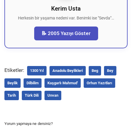
Kerim Usta
Herkesin bir yaşama nedeni var. Benimki ise "Sevda"…
📝 2005 Yazıyı Göster
Etiketler:
1300 Yıl
Anadolu Beylikleri
Beg
Bey
Beylik
Dilbilim
Kaşgarlı Mahmud'
Orhun Yazıtları
Tarih
Türk Dili
Unvan
Yorum yapmaya ne dersiniz?