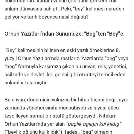
hükümdarlara kadar uzanan çok daha görkemli bir
anlam dünyasına sahipti. Peki, “bey” kelimesi nereden
geliyor ve tarih boyunca nasıl değişti?
Orhun Yazıtları’ndan Günümüze: “Beg”ten “Bey”e
“Bey” kelimesinin bilinen en eski yazılı örneklerine 8.
yüzyıl Orhun Yazıtları’nda rastlarız. Yazıtlarda “beg” veya
“bég” formuyla karşımıza çıkan bu unvan; reis, yönetici,
asilzade ve devlet ileri geleni gibi otoriteyi temsil eden
anlamlar taşımıştır.
Bu unvan, döneminin yalnızca bir hitap biçimi değil, aynı
zamanda yönetici sınıfa mensubiyeti ve siyasi gücü
tescilleyen somut bir statü göstergesiydi. Nitekim
Orhun Yazıtları’nda yer alan
“beglik oglıŋın kul kıldıg”
(“beylik oğlunu kul kıldık”) ifadesi, “beg” olmanın