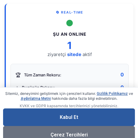
🔄 REAL-TIME
●
ŞU AN ONLINE
1
ziyaretçi
sitede
aktif
0
🏆
Tüm Zaman Rekoru:
0
⭐
Bugünün Rekoru:
Sitemiz, deneyimini geliştirmek için çerezleri kullanır.
ve
Gizlilik Politikamız
hakkında daha fazla bilgi edinebilirsin.
Aydınlatma Metni
KVKK ve GDPR kapsamında tercihlerinizi yönetebilirsiniz.
Live Online Counter
• by KerimUsta
Gerçek zamanlı sayaç
Kabul Et
Çerez Tercihleri