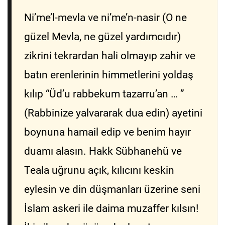
Ni’me’l-mevla ve ni’me’n-nasir (O ne
güzel Mevla, ne güzel yardımcıdır)
zikrini tekrardan hali olmayıp zahir ve
batın erenlerinin himmetlerini yoldaş
kılıp “Üd’u rabbekum tazarru’an … ”
(Rabbinize yalvararak dua edin) ayetini
boynuna hamail edip ve benim hayır
duamı alasın. Hakk Sübhanehü ve
Teala uğrunu açık, kılıcını keskin
eylesin ve din düşmanları üzerine seni
İslam askeri ile daima muzaffer kılsın!