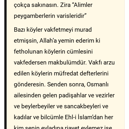
çokça sakınasın. Zira “Alimler
peygamberlerin varisleridir”
Bazı köyler vakfetmeyi murad
etmişsin, Allah’a yemin ederim ki
fetholunan köylerin cümlesini
vakfedersen makbulümdür. Vakfı arzu
edilen köylerin müfredat defterlerini
gönderesin. Senden sonra, Osmanlı
ailesinden gelen padişahlar ve vezirler
ve beylerbeyiler ve sancakbeyleri ve
kadılar ve bilcümle Ehl-i İslam’dan her
kim senin evladına riayet eylemez ise