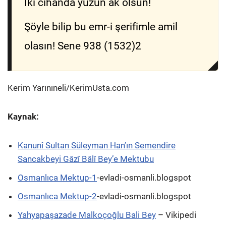
İki cihanda yüzün ak olsun!
Şöyle bilip bu emr-i şerifimle amil
olasın! Sene 938 (1532)2
Kerim Yarınıneli/KerimUsta.com
Kaynak:
Kanunî Sultan Süleyman Han’ın Semendire
Sancakbeyi Gâzî Bâlî Bey’e Mektubu
Osmanlıca Mektup-1
-evladi-osmanli.blogspot
Osmanlıca Mektup-2
-evladi-osmanli.blogspot
Yahyapaşazade Malkoçoğlu Bali Bey
– Vikipedi