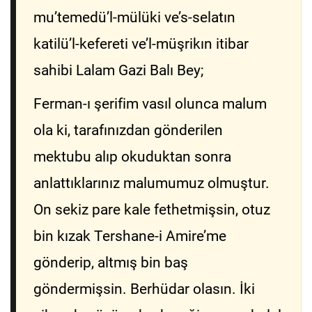
mu’temedü’l-mülüki ve’s-selatın
katilü’l-kefereti ve’l-müşrikın itibar
sahibi Lalam Gazi Balı Bey;
Ferman-ı şerifim vasıl olunca malum
ola ki, tarafınızdan gönderilen
mektubu alıp okuduktan sonra
anlattıklarınız malumumuz olmuştur.
On sekiz pare kale fethetmişsin, otuz
bin kızak Tershane-i Amire’me
gönderip, altmış bin baş
göndermişsin. Berhüdar olasın. İki