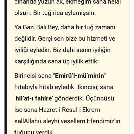
cihanda yüzün ak, ekmeğim sana helal
olsun. Bir tuğ rica eylemişsin.
Ya Gazi Balı Bey, daha bir tuğ zamanı
değildir. Gerçi sen bize bu hizmeti ve
iyiliği eyledin. Biz dahi senin iyiliğin
karşılığında sana üç iyilik ettik:
Birincisi sana “
Emirü’l-mü’minin
”
hitabıyla hitab eyledik. İkincisi; sana
‘
hil’at-ı fahire
‘ gönderdik. Üçüncüsü
ise sana Hazret-i Resul-i Ekrem
sallAllahü aleyhi vesellem Efendimiz’in
tuğunu verdik.