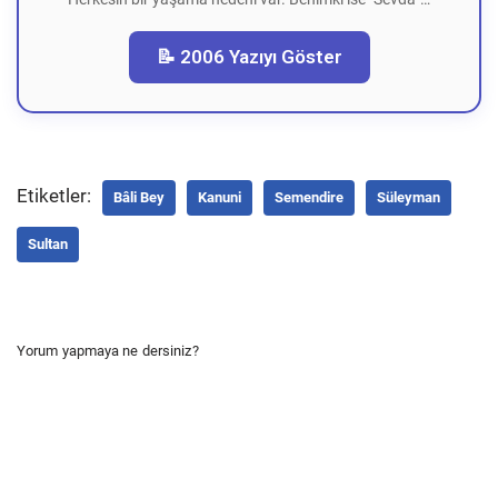
📝 2006 Yazıyı Göster
Etiketler:
Bâli Bey
Kanuni
Semendire
Süleyman
Sultan
Yorum yapmaya ne dersiniz?