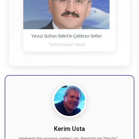
Yavuz Sultan Selim’in Çaldıran Seferi
"Tarihi Konular" içinde
Kerim Usta
Herkesin bir yaşama nedeni var. Benimki ise "Sevda"…