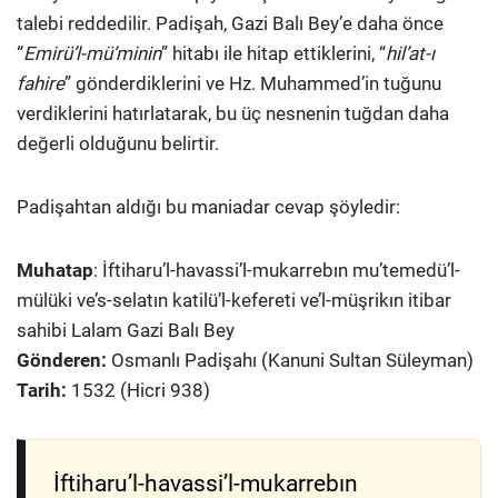
talebi reddedilir. Padişah, Gazi Balı Bey’e daha önce
“
Emirü’l-mü’minin
” hitabı ile hitap ettiklerini, “
hil’at-ı
fahire
” gönderdiklerini ve Hz. Muhammed’in tuğunu
verdiklerini hatırlatarak, bu üç nesnenin tuğdan daha
değerli olduğunu belirtir.
Padişahtan aldığı bu maniadar cevap şöyledir:
Muhatap
: İftiharu’l-havassi’l-mukarrebın mu’temedü’l-
mülüki ve’s-selatın katilü’l-kefereti ve’l-müşrikın itibar
sahibi Lalam Gazi Balı Bey
Gönderen:
Osmanlı Padişahı (Kanuni Sultan Süleyman)
Tarih:
1532 (Hicri 938)
İftiharu’l-havassi’l-mukarrebın