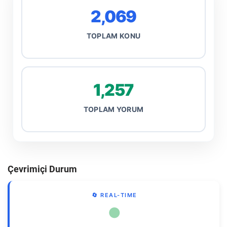
2,069
TOPLAM KONU
1,257
TOPLAM YORUM
Çevrimiçi Durum
🔄 REAL-TIME
●