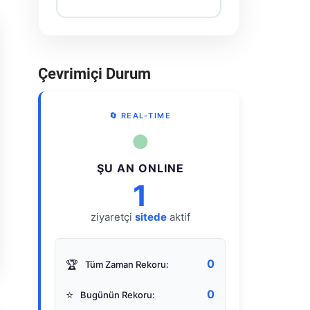
Çevrimiçi Durum
🔄 REAL-TIME
●
ŞU AN ONLINE
1
ziyaretçi
sitede
aktif
0
🏆
Tüm Zaman Rekoru:
0
⭐
Bugünün Rekoru: