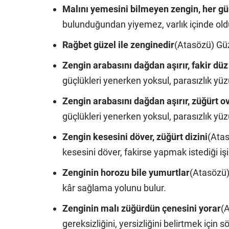
Malını yemesini bilmeyen zengin, her gü
bulunduğundan yiyemez, varlık içinde old
Rağbet güzel ile zenginedir
(Atasözü) Güze
Zengin arabasını dağdan aşırır, fakir düz
güçlükleri yenerken yoksul, parasızlık yü
Zengin arabasını dağdan aşırır, züğürt o
güçlükleri yenerken yoksul, parasızlık yü
Zengin kesesini döver, züğürt dizini
(Atas
kesesini döver, fakirse yapmak istediği iş
Zenginin horozu bile yumurtlar
(Atasözü) 
kâr sağlama yolunu bulur.
Zenginin malı züğürdün çenesini yorar
(A
gereksizliğini, yersizliğini belirtmek için s