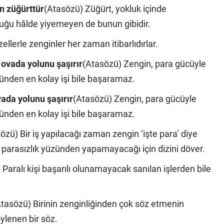
n züğürttür
(Atasözü) Züğürt, yokluk içinde
uğu hâlde yiyemeyen de bunun gibidir.
llerle zenginler her zaman itibarlıdırlar.
 ovada yolunu şaşırır
(Atasözü) Zengin, para gücüyle
zünden en kolay işi bile başaramaz.
vada yolunu şaşırır
(Atasözü) Zengin, para gücüyle
zünden en kolay işi bile başaramaz.
özü) Bir iş yapılacağı zaman zengin ‘işte para’ diye
i parasızlık yüzünden yapamayacağı için dizini döver.
Paralı kişi başarılı olunamayacak sanılan işlerden bile
tasözü) Birinin zenginliğinden çok söz etmenin
öylenen bir söz.