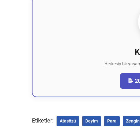
K
Herkesin bir yaşam
📝 2
Etiketler:
Atasözü
Deyim
Para
Zengin