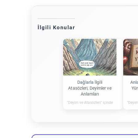
İlgili Konular
Dağlarla İlgili
Anl
Atasözleri, Deyimler ve
Yür
Anlamları
"Deyim ve Atasözleri" içinde
"Deyim