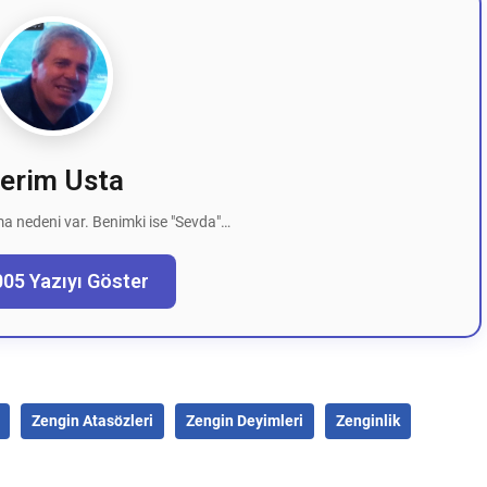
erim Usta
a nedeni var. Benimki ise "Sevda"…
005 Yazıyı Göster
Zengin Atasözleri
Zengin Deyimleri
Zenginlik