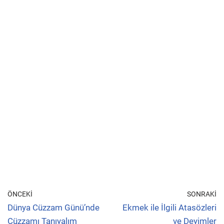
ÖNCEKI
SONRAKI
Dünya Cüzzam Günü’nde
Ekmek ile İlgili Atasözleri
Cüzzamı Tanıyalım
ve Deyimler