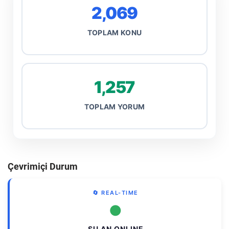
2,069
TOPLAM KONU
1,257
TOPLAM YORUM
Çevrimiçi Durum
🔄 REAL-TIME
●
ŞU AN ONLINE