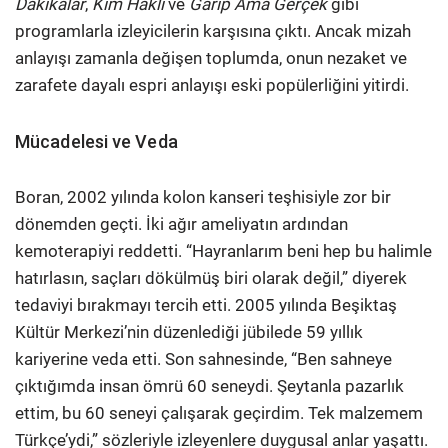
Dakikalar
,
Kim Haklı
ve
Garip Ama Gerçek
gibi
programlarla izleyicilerin karşısına çıktı. Ancak mizah
anlayışı zamanla değişen toplumda, onun nezaket ve
zarafete dayalı espri anlayışı eski popülerliğini yitirdi.
Mücadelesi ve Veda
Boran, 2002 yılında kolon kanseri teşhisiyle zor bir
dönemden geçti. İki ağır ameliyatın ardından
kemoterapiyi reddetti. “Hayranlarım beni hep bu halimle
hatırlasın, saçları dökülmüş biri olarak değil,” diyerek
tedaviyi bırakmayı tercih etti. 2005 yılında Beşiktaş
Kültür Merkezi’nin düzenlediği jübilede 59 yıllık
kariyerine veda etti. Son sahnesinde, “Ben sahneye
çıktığımda insan ömrü 60 seneydi. Şeytanla pazarlık
ettim, bu 60 seneyi çalışarak geçirdim. Tek malzemem
Türkçe’ydi,” sözleriyle izleyenlere duygusal anlar yaşattı.