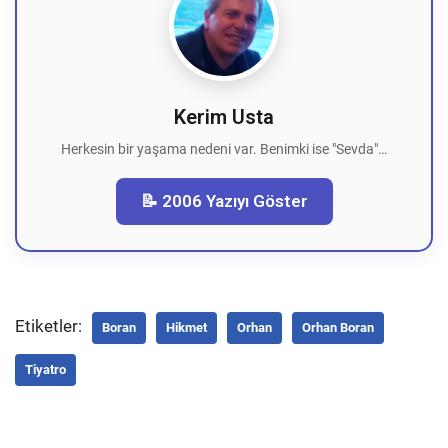
Kerim Usta
Herkesin bir yaşama nedeni var. Benimki ise "Sevda"…
📝 2006 Yazıyı Göster
Etiketler:
Boran
Hikmet
Orhan
Orhan Boran
Tiyatro