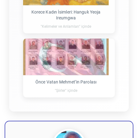
Korece Kadın İsimleri: Hanguk Yeoja
Ireumgwa
"Kelimeler ve Anlamları" içinde
Önce Vatan Mehmet’in Parolası
"Şiirler" içinde