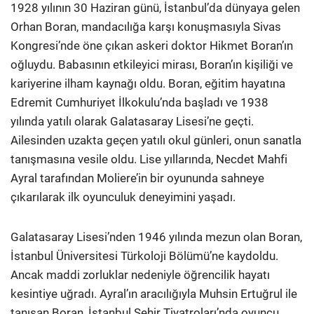
1928 yılının 30 Haziran günü, İstanbul’da dünyaya gelen
Orhan Boran, mandacılığa karşı konuşmasıyla Sivas
Kongresi’nde öne çıkan askeri doktor Hikmet Boran’ın
oğluydu. Babasının etkileyici mirası, Boran’ın kişiliği ve
kariyerine ilham kaynağı oldu. Boran, eğitim hayatına
Edremit Cumhuriyet İlkokulu’nda başladı ve 1938
yılında yatılı olarak Galatasaray Lisesi’ne geçti.
Ailesinden uzakta geçen yatılı okul günleri, onun sanatla
tanışmasına vesile oldu. Lise yıllarında, Necdet Mahfi
Ayral tarafından Moliere’in bir oyununda sahneye
çıkarılarak ilk oyunculuk deneyimini yaşadı.
Galatasaray Lisesi’nden 1946 yılında mezun olan Boran,
İstanbul Üniversitesi Türkoloji Bölümü’ne kaydoldu.
Ancak maddi zorluklar nedeniyle öğrencilik hayatı
kesintiye uğradı. Ayral’ın aracılığıyla Muhsin Ertuğrul ile
tanışan Boran, İstanbul Şehir Tiyatroları’nda oyuncu