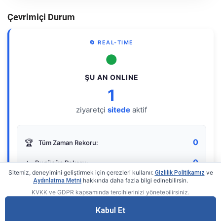
Çevrimiçi Durum
🔄 REAL-TIME
●
ŞU AN ONLINE
1
ziyaretçi
sitede
aktif
0
🏆
Tüm Zaman Rekoru:
0
⭐
Bugünün Rekoru:
Sitemiz, deneyimini geliştirmek için çerezleri kullanır.
ve
Gizlilik Politikamız
hakkında daha fazla bilgi edinebilirsin.
Aydınlatma Metni
KVKK ve GDPR kapsamında tercihlerinizi yönetebilirsiniz.
Live Online Counter
• by KerimUsta
Gerçek zamanlı sayaç
Kabul Et