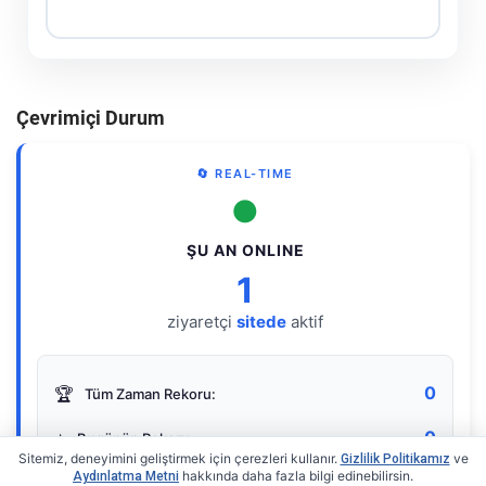
Çevrimiçi Durum
🔄 REAL-TIME
●
ŞU AN ONLINE
1
ziyaretçi
sitede
aktif
0
🏆
Tüm Zaman Rekoru:
0
⭐
Bugünün Rekoru:
Sitemiz, deneyimini geliştirmek için çerezleri kullanır.
ve
Gizlilik Politikamız
hakkında daha fazla bilgi edinebilirsin.
Aydınlatma Metni