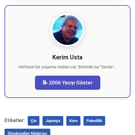
Kerim Usta
Herkesin bir yaşama nedeni var. Benimki ise "Sevda"…
📝 2006 Yazıyı Göster
Etiketler:
Çin
Japonya
Kore
Paleolitik
Zhoukoudian Mağarası