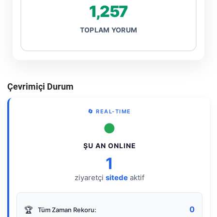
1,257
TOPLAM YORUM
Çevrimiçi Durum
🔄 REAL-TIME
●
ŞU AN ONLINE
1
ziyaretçi
sitede
aktif
0
🏆
Tüm Zaman Rekoru: