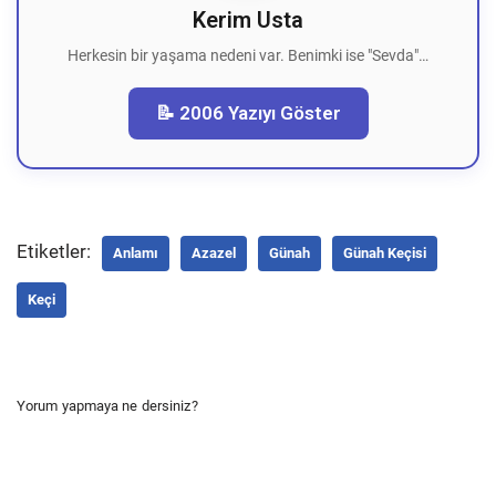
Kerim Usta
Herkesin bir yaşama nedeni var. Benimki ise "Sevda"…
📝 2006 Yazıyı Göster
Etiketler:
Anlamı
Azazel
Günah
Günah Keçisi
Keçi
Yorum yapmaya ne dersiniz?