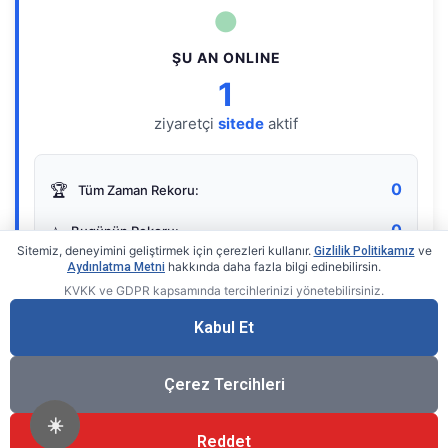
●
ŞU AN ONLINE
1
ziyaretçi
sitede
aktif
0
🏆
Tüm Zaman Rekoru:
0
⭐
Bugünün Rekoru:
Sitemiz, deneyimini geliştirmek için çerezleri kullanır.
ve
Gizlilik Politikamız
hakkında daha fazla bilgi edinebilirsin.
Aydınlatma Metni
KVKK ve GDPR kapsamında tercihlerinizi yönetebilirsiniz.
Live Online Counter
• by KerimUsta
Gerçek zamanlı sayaç
Kabul Et
Çerez Tercihleri
☀️
Reddet