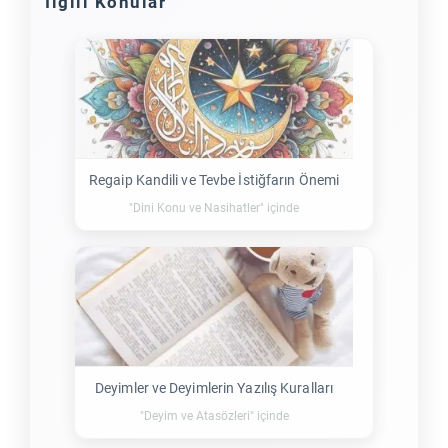
İlgili Konular
Regaip Kandili ve Tevbe İstiğfarın Önemi
"Dini Konu ve Nasihatler" içinde
Deyimler ve Deyimlerin Yazılış Kuralları
"Deyim ve Atasözleri" içinde