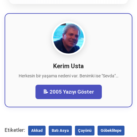
Kerim Usta
Herkesin bir yaşama nedeni var. Benimki ise "Sevda"…
📝 2005 Yazıyı Göster
Etiketler:
Akkad
Batı Asya
Çayönü
Göbeklitepe