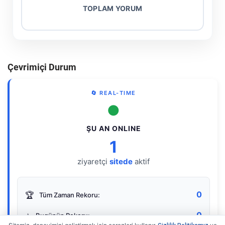
TOPLAM YORUM
Çevrimiçi Durum
🔄 REAL-TIME
●
ŞU AN ONLINE
1
ziyaretçi
sitede
aktif
0
🏆
Tüm Zaman Rekoru:
0
⭐
Bugünün Rekoru: