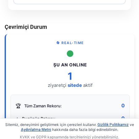
Çevrimiçi Durum
🔄 REAL-TIME
●
ŞU AN ONLINE
1
ziyaretçi
sitede
aktif
0
🏆
Tüm Zaman Rekoru:
0
⭐
Bugünün Rekoru:
Sitemiz, deneyimini geliştirmek için çerezleri kullanır.
ve
Gizlilik Politikamız
hakkında daha fazla bilgi edinebilirsin.
Aydınlatma Metni
KVKK ve GDPR kapsamında tercihlerinizi yönetebilirsiniz.