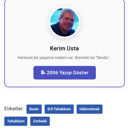
Kerim Usta
Herkesin bir yaşama nedeni var. Benimki ise "Sevda"…
📝 2006 Yazıyı Göster
Etiketler:
Baskı
Eril Tahakkum
Hükmetmek
Tahakküm
Zorbalık