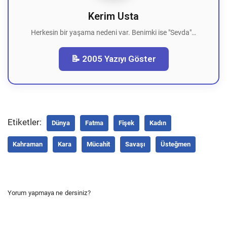
Kerim Usta
Herkesin bir yaşama nedeni var. Benimki ise "Sevda"…
📝 2005 Yazıyı Göster
Etiketler:
Dünya
Fatma
Fişek
Kadın
Kahraman
Kara
Mücahit
Savaşı
Üsteğmen
Yorum yapmaya ne dersiniz?