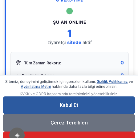
🔄 REAL-TIME
●
ŞU AN ONLINE
1
ziyaretçi
sitede
aktif
0
🏆
Tüm Zaman Rekoru:
0
⭐
Bugünün Rekoru:
Sitemiz, deneyimini geliştirmek için çerezleri kullanır.
ve
Gizlilik Politikamız
hakkında daha fazla bilgi edinebilirsin.
Aydınlatma Metni
KVKK ve GDPR kapsamında tercihlerinizi yönetebilirsiniz.
Live Online Counter
• by KerimUsta
Gerçek zamanlı sayaç
Kabul Et
Çerez Tercihleri
☀️