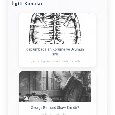
İlgili Konular
Kaplumbağalar: Koruma ve Uyumun
Sırrı
"Çeşitli Bilgilendirme Konuları" içinde
George Bernard Shaw Kimdir?
"İz Bırakanlar" içinde