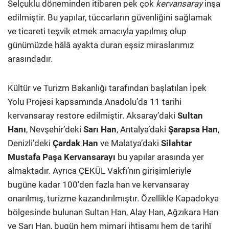
Selçuklu döneminden itibaren pek çok
kervansaray
inşa
edilmiştir. Bu yapılar, tüccarların güvenliğini sağlamak
ve ticareti teşvik etmek amacıyla yapılmış olup
günümüzde hâlâ ayakta duran eşsiz miraslarımız
arasındadır.
Kültür ve Turizm Bakanlığı tarafından başlatılan İpek
Yolu Projesi kapsamında Anadolu’da 11 tarihi
kervansaray restore edilmiştir. Aksaray’daki
Sultan
Hanı
, Nevşehir’deki
Sarı Han
, Antalya’daki
Şarapsa Han
,
Denizli’deki
Çardak Han
ve Malatya’daki
Silahtar
Mustafa Paşa Kervansarayı
bu yapılar arasında yer
almaktadır. Ayrıca ÇEKÜL Vakfı’nın girişimleriyle
bugüne kadar 100’den fazla han ve kervansaray
onarılmış, turizme kazandırılmıştır. Özellikle Kapadokya
bölgesinde bulunan Sultan Han, Alay Han, Ağzıkara Han
ve Sarı Han, bugün hem mimari ihtişamı hem de tarihî