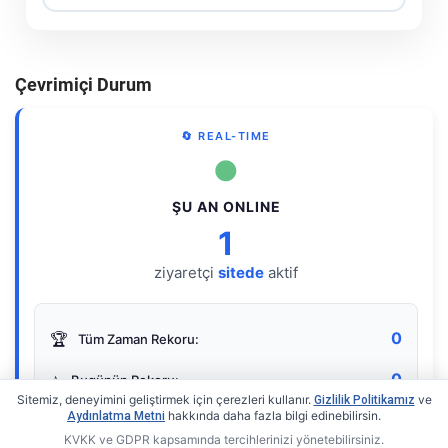
Çevrimiçi Durum
🔄 REAL-TIME
●
ŞU AN ONLINE
1
ziyaretçi
sitede
aktif
0
🏆
Tüm Zaman Rekoru:
0
⭐
Bugünün Rekoru:
Sitemiz, deneyimini geliştirmek için çerezleri kullanır.
ve
Gizlilik Politikamız
hakkında daha fazla bilgi edinebilirsin.
Aydınlatma Metni
KVKK ve GDPR kapsamında tercihlerinizi yönetebilirsiniz.