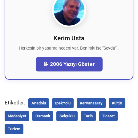
Kerim Usta
Herkesin bir yaşama nedeni var. Benimki ise "Sevda"…
📝 2006 Yazıyı Göster
Etiketler:
Anadolu
İpekYolu
Kervansaray
Kültür
Medeniyet
Osmanlı
Selçuklu
Tarih
Ticaret
Turizm