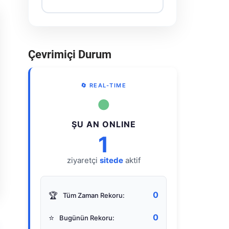
Çevrimiçi Durum
🔄 REAL-TIME
●
ŞU AN ONLINE
1
ziyaretçi
sitede
aktif
0
🏆
Tüm Zaman Rekoru:
0
⭐
Bugünün Rekoru: