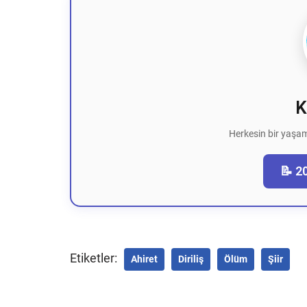
K
Herkesin bir yaşam
📝 2
Etiketler:
Ahiret
Diriliş
Ölüm
Şiir