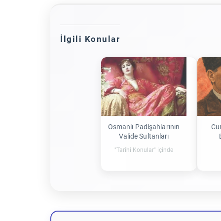
İlgili Konular
Osmanlı Padişahlarının
Cu
Valide Sultanları
"Tarihi Konular" içinde