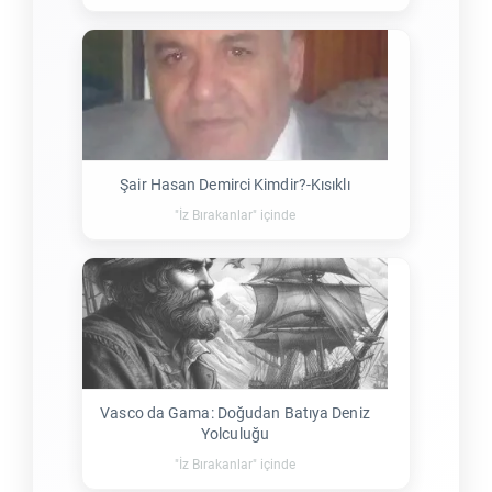
Şair Hasan Demirci Kimdir?-Kısıklı
"İz Bırakanlar" içinde
Vasco da Gama: Doğudan Batıya Deniz
Yolculuğu
"İz Bırakanlar" içinde