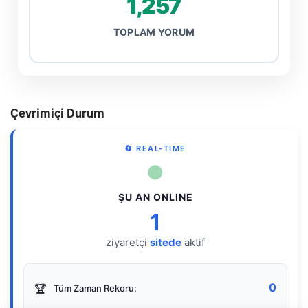
1,257
TOPLAM YORUM
Çevrimiçi Durum
🔄 REAL-TIME
●
ŞU AN ONLINE
1
ziyaretçi
sitede
aktif
0
🏆
Tüm Zaman Rekoru: