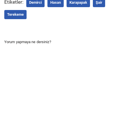
Etiketler:
Demirci
Hasan
Karapapak
Şair
Terekeme
Yorum yapmaya ne dersiniz?