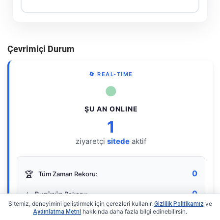
Çevrimiçi Durum
🔄 REAL-TIME
●
ŞU AN ONLINE
1
ziyaretçi
sitede
aktif
0
🏆
Tüm Zaman Rekoru:
0
⭐
Bugünün Rekoru:
Sitemiz, deneyimini geliştirmek için çerezleri kullanır.
ve
Gizlilik Politikamız
hakkında daha fazla bilgi edinebilirsin.
Aydınlatma Metni