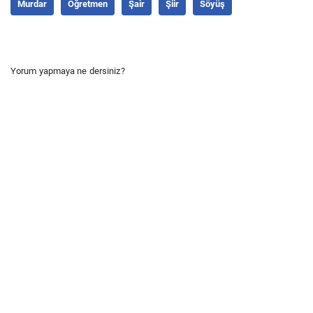
Murdar
Öğretmen
Şair
Şiir
Söyüş
Yorum yapmaya ne dersiniz?