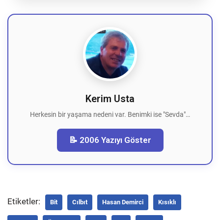
Kerim Usta
Herkesin bir yaşama nedeni var. Benimki ise "Sevda"…
📝 2006 Yazıyı Göster
Etiketler:
Bit
Cılbıt
Hasan Demirci
Kısıklı