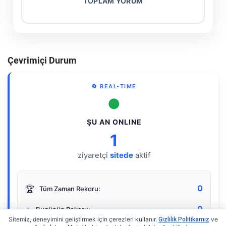
TOPLAM YORUM
Çevrimiçi Durum
🔄 REAL-TIME
●
ŞU AN ONLINE
1
ziyaretçi
sitede
aktif
0
🏆
Tüm Zaman Rekoru:
0
⭐
Bugünün Rekoru:
Sitemiz, deneyimini geliştirmek için çerezleri kullanır.
ve
Gizlilik Politikamız