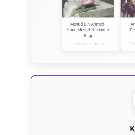
Mesud Bin Ahmed-
An
Hoca Mesud Hakkında
De
Bilgi
"İz Bırakanlar" içinde
"Tar
K