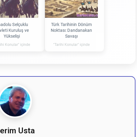
adolu Selçuklu
Türk Tarihinin Dönüm
vleti Kuruluş ve
Noktası: Dandanakan
Yükselişi
Savaşı
ihi Konular" içinde
"Tarihi Konular" içinde
erim Usta