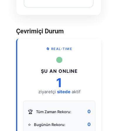
Çevrimiçi Durum
🔄 REAL-TIME
●
ŞU AN ONLINE
1
ziyaretçi
sitede
aktif
0
🏆
Tüm Zaman Rekoru:
0
⭐
Bugünün Rekoru: