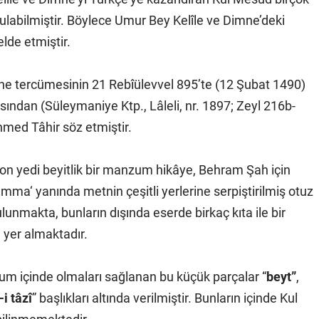
ulabilmiştir. Böylece Umur Bey Kelîle ve Dimne’deki
lde etmiştir.
mne tercümesinin 21 Rebîülevvel 895’te (12 Şubat 1490)
sından (Süleymaniye Ktp., Lâleli, nr. 1897; Zeyl 216b-
hmed Tâhir söz etmiştir.
n yedi beyitlik bir manzum hikâye, Behram Şah için
mma‘ yanında metnin çeşitli yerlerine serpiştirilmiş otuz
ulunmakta, bunların dışında eserde birkaç kıta ile bir
 yer almaktadır.
um içinde olmaları sağlanan bu küçük parçalar “
beyt”
,
-i tâzî
” başlıkları altında verilmiştir. Bunların içinde Kul