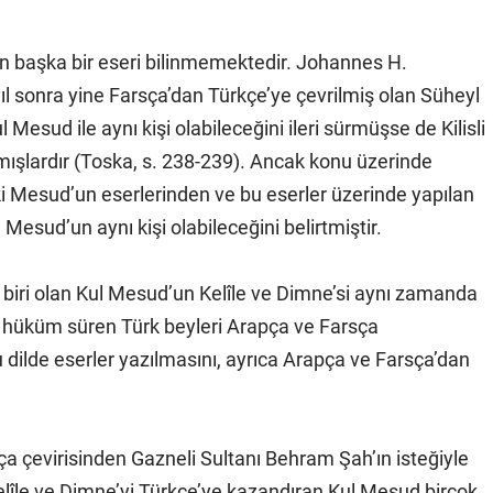
n başka bir eseri bilinmemektedir. Johannes H.
l sonra yine Farsça’dan Türkçe’ye çevrilmiş olan Süheyl
sud ile aynı kişi olabileceğini ileri sürmüşse de Kilisli
ışlardır (Toska, s. 238-239). Ancak konu üzerinde
i Mesud’un eserlerinden ve bu eserler üzerinde yapılan
esud’un aynı kişi olabileceğini belirtmiştir.
n biri olan Kul Mesud’un Kelîle ve Dimne’si aynı zamanda
 hüküm süren Türk beyleri Arapça ve Farsça
dilde eserler yazılmasını, ayrıca Arapça ve Farsça’dan
pça çevirisinden Gazneli Sultanı Behram Şah’ın isteğiyle
elîle ve Dimne’yi Türkçe’ye kazandıran Kul Mesud birçok