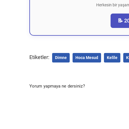
Herkesin bir yaşam
📝 2
Etiketler:
Dimne
Hoca Mesud
Kelîle
K
Yorum yapmaya ne dersiniz?