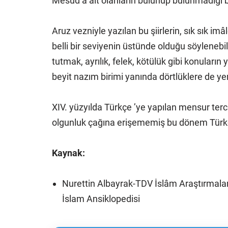
Mesud’a ait olanların bulunup bulunmadığı 
Aruz vezniyle yazılan bu şiirlerin, sık sık i
belli bir seviyenin üstünde olduğu söylenebil
tutmak, ayrılık, felek, kötülük gibi konuların
beyit nazım birimi yanında dörtlüklere de yer 
XIV. yüzyılda Türkçe ’ye yapılan mensur ter
olgunluk çağına erişememiş bu dönem Türkçe 
Kaynak:
Nurettin Albayrak-TDV İslâm Araştırmala
İslam Ansiklopedisi