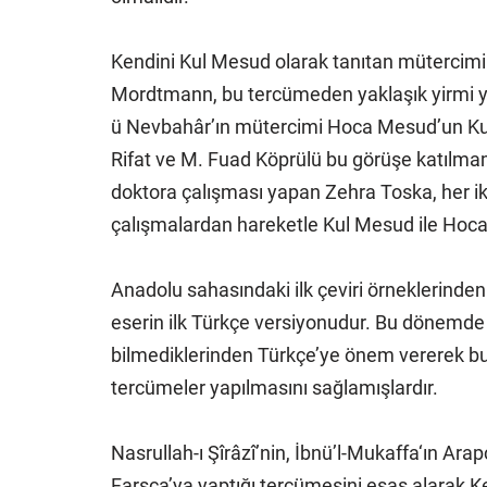
Kendini Kul Mesud olarak tanıtan mütercimi
Mordtmann, bu tercümeden yaklaşık yirmi yı
ü Nevbahâr’ın mütercimi Hoca Mesud’un Kul Me
Rifat ve M. Fuad Köprülü bu görüşe katılmam
doktora çalışması yapan Zehra Toska, her ik
çalışmalardan hareketle Kul Mesud ile Hoca M
Anadolu sahasındaki ilk çeviri örneklerinde
eserin ilk Türkçe versiyonudur. Bu dönemde
bilmediklerinden Türkçe’ye önem vererek bu 
tercümeler yapılmasını sağlamışlardır.
Nasrullah-ı Şîrâzî’nin, İbnü’l-Mukaffa‘ın Ara
Farsça’ya yaptığı tercümesini esas alarak K