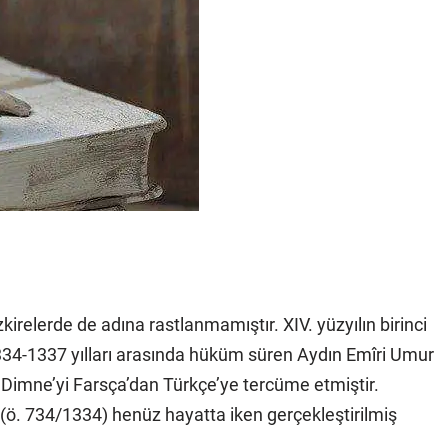
zkirelerde de adına rastlanmamıştır. XIV. yüzyılın birinci
334-1337 yılları arasında hüküm süren Aydın Emîri Umur
e Dimne’yi Farsça’dan Türkçe’ye tercüme etmiştir.
. 734/1334) henüz hayatta iken gerçekleştirilmiş