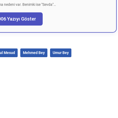
a nedeni var. Benimki ise "Sevda"…
006 Yazıyı Göster
ul Mesud
Mehmed Bey
Umur Bey