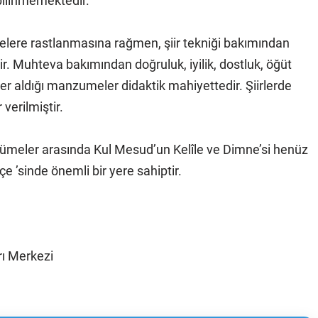
bilinmemektedir.
mâlelere rastlanmasına rağmen, şiir tekniği bakımından
ir. Muhteva bakımından doğruluk, iyilik, dostluk, öğüt
 yer aldığı manzumeler didaktik mahiyettedir. Şiirlerde
verilmiştir.
cümeler arasında Kul Mesud’un Kelîle ve Dimne’si henüz
’sinde önemli bir yere sahiptir.
rı Merkezi