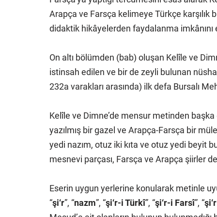
Arapça ve Farsça kelimeye Türkçe karşılık b
didaktik hikâyelerden faydalanma imkânını e
On altı bölümden (bab) oluşan Kelîle ve Di
istinsah edilen ve bir de zeyli bulunan nüsha
232a varakları arasında) ilk defa Bursalı Me
Kelîle ve Dimne’de mensur metinden başka o
yazılmış bir gazel ve Arapça-Farsça bir müle
yedi nazım, otuz iki kıta ve otuz yedi beyit b
mesnevi parçası, Farsça ve Arapça şiirler de
Eserin uygun yerlerine konularak metinle uy
“
şi‘r
”, “
nazm
”, “
şi‘r-i Türkî
”, “
şi‘r-i Farsî
”, “
şi‘r