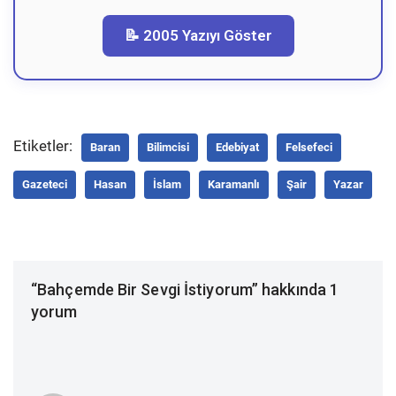
📝 2005 Yazıyı Göster
Etiketler:
Baran
Bilimcisi
Edebiyat
Felsefeci
Gazeteci
Hasan
İslam
Karamanlı
Şair
Yazar
“Bahçemde Bir Sevgi İstiyorum” hakkında 1
yorum