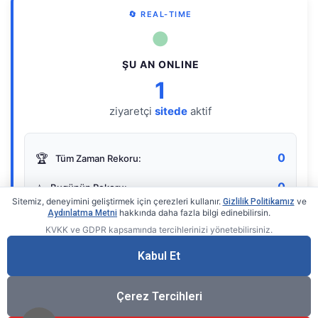
🔄 REAL-TIME
●
ŞU AN ONLINE
1
ziyaretçi
sitede
aktif
0
🏆
Tüm Zaman Rekoru:
0
⭐
Bugünün Rekoru:
Sitemiz, deneyimini geliştirmek için çerezleri kullanır.
ve
Gizlilik Politikamız
hakkında daha fazla bilgi edinebilirsin.
Aydınlatma Metni
KVKK ve GDPR kapsamında tercihlerinizi yönetebilirsiniz.
Live Online Counter
• by KerimUsta
Gerçek zamanlı sayaç
Kabul Et
Çerez Tercihleri