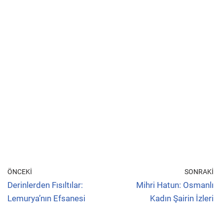
ÖNCEKI
SONRAKI
Derinlerden Fısıltılar:
Mihri Hatun: Osmanlı
Lemurya’nın Efsanesi
Kadın Şairin İzleri