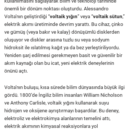
kullanılmasını sağlayarak bilim ve teknoloji tarihinde
önemli bir dönüm noktası oluşturdu. Alessandro
Volta’nın geliştirdiği “
voltaik yığın
” veya “
voltaik sütun
,”
elektrik akımı üretiminde devrim yarattı.
Bu cihaz, çinko
ve gümüş (veya bakır ve kalay) dönüşümlü disklerden
oluşuyor ve diskler arasına tuzlu su veya sodyum
hidroksit ile ıslatılmış kağıt ya da bez yerleştiriliyordu.
Yeniden şarj edilmesi gerekmeyen basit ve güvenilir bir
akım kaynağı olan bu icat, yeni elektrik deneylerinin
önünü açtı.
Volta’nın buluşu, kısa sürede bilim dünyasında büyük ilgi
gördü. 1800’de İngiliz bilim insanları William Nicholson
ve Anthony Carlisle, voltaik yığını kullanarak suyu
hidrojen ve oksijene ayrıştırmayı başardılar. Bu deney,
elektroliz ve elektrokimya alanlarının temelini attı,
elektrik akımının kimyasal reaksiyonlara yol