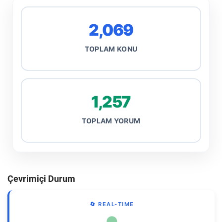
2,069
TOPLAM KONU
1,257
TOPLAM YORUM
Çevrimiçi Durum
🔄 REAL-TIME
●