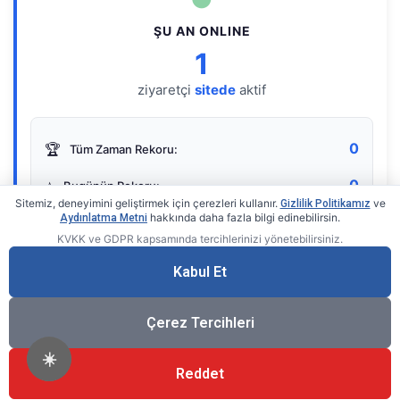
ŞU AN ONLINE
1
ziyaretçi
sitede
aktif
0
🏆
Tüm Zaman Rekoru:
0
⭐
Bugünün Rekoru:
Sitemiz, deneyimini geliştirmek için çerezleri kullanır.
ve
Gizlilik Politikamız
hakkında daha fazla bilgi edinebilirsin.
Aydınlatma Metni
KVKK ve GDPR kapsamında tercihlerinizi yönetebilirsiniz.
Live Online Counter
• by KerimUsta
Gerçek zamanlı sayaç
Kabul Et
Çerez Tercihleri
☀️
Reddet
®
© 2026 KerimUsta
Tüm Hakları Saklıdır.