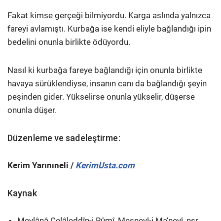
Fakat kimse gerçeği bilmiyordu. Karga aslında yalnızca
fareyi avlamıştı. Kurbağa ise kendi eliyle bağlandığı ipin
bedelini onunla birlikte ödüyordu.
Nasıl ki kurbağa fareye bağlandığı için onunla birlikte
havaya sürüklendiyse, insanın canı da bağlandığı şeyin
peşinden gider. Yükselirse onunla yükselir, düşerse
onunla düşer.
Düzenleme ve sadeleştirme:
Kerim Yarınıneli /
KerimUsta.com
Kaynak
Mevlânâ Celâleddîn-i Rûmî, Mesnevî-i Ma‘nevî, nşr.