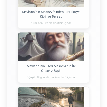
Mevlana’nın Mesnevi’sinden Bir Hikaye:
Kibir ve Tevazu
"Dini Konu ve Nasihatler" içinde
Mevlana’nın Eseri Mesnevi’nin İlk
Onsekiz Beyti
"Çeşitli Bilgilendirme Konuları" içinde