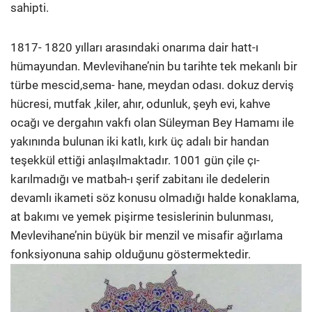
sahipti.
1817- 1820 yılları arasındaki onarıma dair hatt-ı
hümayundan. Mevlevihane’nin bu tarihte tek mekanlı bir
türbe mescid,sema- hane, meydan odası. dokuz derviş
hücresi, mutfak ,kiler, ahır, odunluk, şeyh evi, kahve
ocağı ve dergahın vakfı olan Süleyman Bey Hamamı ile
yakınında bulunan iki katlı, kırk üç adalı bir handan
teşekkül ettiği anlaşılmaktadır. 1001 gün çile çı­
karılmadığı ve matbah-ı şerif zabitanı ile dedelerin
devamlı ikameti söz konusu olmadığı halde konaklama,
at bakımı ve yemek pişirme tesislerinin bulunması,
Mevlevihane’nin büyük bir menzil ve misafir ağırlama
fonksiyonuna sahip olduğunu göstermektedir.