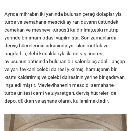
Ayrıca mihrabın iki yanında bulunan çerağ dolaplarıyla
türbe ve semahane-mescidi ayıran duvarın üstündeki
camekan ve mesnevi kürsüsü kaldırılmış,eski mutrip
yerinde bir imam odası yapılmıştır. Son zamanlarda
derviş hücrelerinin arkasında yer alan mutfak ve
bağdadi çelebi konaklarıyla iki derviş hücresi,
avlusunun batısında bulunan bir salonla üç adalı , ahşap
ve yarı fevkani çelebi dairesi yıkılmış, hamuşanın bir
kısmı kaldırılmış ve çelebi dairesinin yerine bir şadırvan
inşa edilmiştir. Mevlevihanenin mescid semahane-
türbe ünitesi cami ve ziyaretgah, derviş hücreleri de
depo, dükkan ve aşhane olarak kullanılmakta­dır.