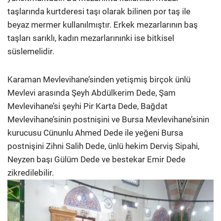
taşlarında kurtderesi taşı olarak bilinen por taş ile
beyaz mermer kullanılmıştır. Erkek mezarlarının baş
taşları sarıklı, kadın mezarlarınınki ise bitkisel
süslemelidir.
Karaman Mevlevihane’sinden yetişmiş birçok ünlü
Mevlevi arasında Şeyh Abdülkerim Dede, Şam
Mevlevihane’si şeyhi Pir Karta Dede, Bağdat
Mevlevihane’sinin postnişini ve Bursa Mevlevihane’sinin
kurucusu Cünunlu Ahmed Dede ile yeğeni Bursa
postnişini Zihni Salih Dede, ünlü hekim Derviş Sipahi,
Neyzen başı Gülüm Dede ve bestekar Emir Dede
zikredilebilir.