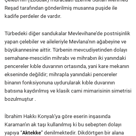
Reşad tarafından gönderilmiş musanna puşide ile
kadife perdeler de vardır.
Türbedeki diğer sandukalar Mevlevihane’de postnişinlik
yapan çelebiler ve aileleriyle Mevlana’nın ağabeyine ve
büyükannesine aittir. Türbenin mevcudiyetinden dolayı
semahane-mescidin mihrabı ve mihrabın iki yanındaki
pencereler kıble duvarının ortasında, yani kare mekanın
ekseninde değildir; mihrapla yanındaki pencereler
binanın fonksiyonuna uydurularak kıble duvarının
batısına kaydırılmış ve klasik cami mimarisinin simetrisi
bozulmuştur .
İbrahim Hakkı Konyalı’ya göre eserin inşasında
Karaman’ın ak taşı kullanılmış ki bu sebepten dolayı
yapıya “
Aktekke
” denilmektedir. Dikdörtgen bir alana