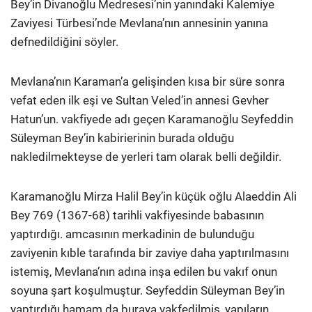
Bey’in Divanoğlu Medresesi’nin yanındaki Kalemiye
Zaviyesi Türbesi’nde Mevlana’nın annesinin yanına
defnedildiğini söyler.
Mevlana’nın Karaman’a gelişinden kısa bir süre sonra
vefat eden ilk eşi ve Sultan Veled’in annesi Gevher
Hatun’un. vakfiyede adı geçen Karamanoğlu Seyfeddin
Süleyman Bey’in kabirierinin burada olduğu
nakledilmekteyse de yerleri tam olarak belli değildir.
Karamanoğlu Mirza Halil Bey’in küçük oğlu Alaeddin Ali
Bey 769 (1367-68) tarihli vakfiyesinde babasının
yaptırdığı. amcasının merkadinin de bulunduğu
zaviyenin kıble tarafında bir zaviye daha yaptırılmasını
istemiş, Mevlana’nın adına inşa edilen bu vakıf onun
soyuna şart koşul­muştur. Seyfeddin Süleyman Bey’in
yaptırdığı hamam da buraya vakfedilmiş, yapıların