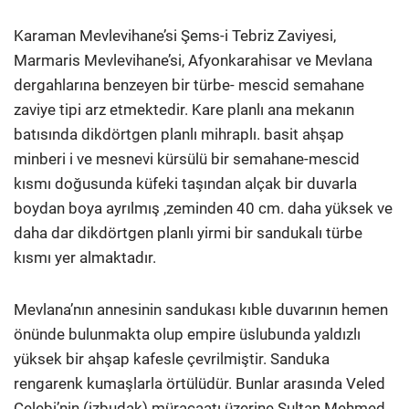
Karaman Mevlevihane’si Şems-i Tebriz Zaviyesi,
Marmaris Mevlevihane’si, Afyonkarahisar ve Mevlana
dergahlarına benzeyen bir türbe- mescid semahane
zaviye tipi arz etmektedir. Kare planlı ana mekanın
batısında dikdörtgen planlı mihraplı. basit ahşap
minberi i ve mesnevi kürsülü bir semahane-mescid
kısmı doğusunda küfeki taşından alçak bir duvarla
boydan boya ayrılmış ,zeminden 40 cm. daha yüksek ve
daha dar dikdörtgen planlı yirmi bir sandukalı türbe
kısmı yer almaktadır.
Mevlana’nın annesinin sandukası kıble duvarının hemen
önünde bulunmakta olup empire üslubunda yaldızlı
yüksek bir ahşap kafesle çevrilmiştir. Sanduka
rengarenk kumaşlarla örtülüdür. Bunlar arasında Veled
Çelebi’nin (izbudak) müracaatı üzerine Sultan Mehmed