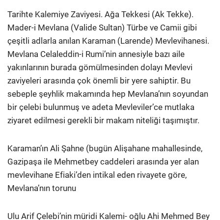
Tarihte Kalemiye Zaviyesi. Ağa Tekkesi (Ak Tekke).
Mader-i Mevlana (Valide Sultan) Türbe ve Camii gibi
çeşitli adlarla anılan Karaman (Larende) Mevlevihanesi.
Mevlana Celaleddin-i Rumi’nin annesiyle bazı aile
yakınlarının burada gömülmesinden dolayı Mevlevi
zaviyeleri arasında çok önemli bir yere sahiptir. Bu
sebeple şeyh­lik makamında hep Mevlana’nın soyundan
bir çelebi bulunmuş ve adeta Mevleviler’ce mutlaka
ziyaret edilmesi gerekli bir makam niteliği taşımıştır.
Karaman’ın Ali Şahne (bugün Alişahane mahallesinde,
Gazipaşa ile Mehmetbey caddeleri arasında yer alan
mevlevihane Efiaki’den intikal eden rivayete göre,
Mevlana’nın torunu
Ulu Arif Çelebi’nin müridi Kalemi- oğlu Ahi Mehmed Bey