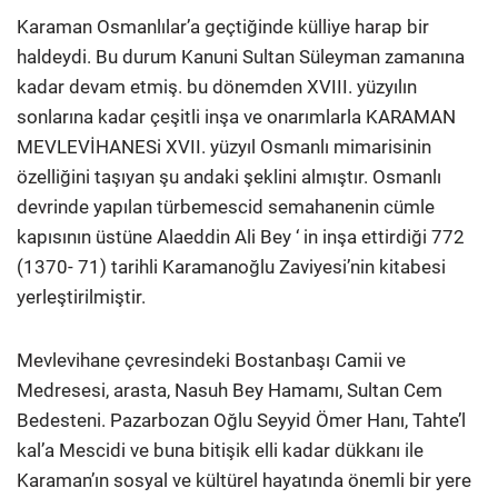
Karaman Osmanlılar’a geçtiğinde külliye harap bir
haldeydi. Bu durum Kanuni Sultan Süleyman zamanına
kadar devam etmiş. bu dönemden XVIII. yüzyılın
sonlarına kadar çeşitli inşa ve onarımlarla KARAMAN
MEVLEVİHANESi XVII. yüzyıl Osmanlı mimarisinin
özelliği­ni taşıyan şu andaki şeklini almıştır. Osmanlı
devrinde yapılan türbemescid semahanenin cümle
kapısının üstüne Alaeddin Ali Bey ‘ in inşa ettirdiği 772
(1370- 71) tarihli Karamanoğlu Zaviyesi’nin kitabesi
yerleştirilmiştir.
Mevlevihane çevresindeki Bostanbaşı Camii ve
Medresesi, arasta, Nasuh Bey Hamamı, Sultan Cem
Bedesteni. Pazarbozan Oğlu Seyyid Ömer Hanı, Tahte’l
kal’a Mescidi ve buna bitişik elli kadar dükkanı ile
Karaman’ın sosyal ve kültürel hayatında önemli bir yere