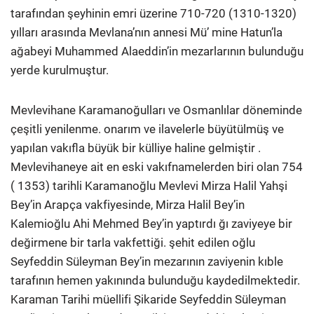
tarafından şeyhinin emri üzerine 710-720 (1310-1320)
yılları arasında Mevlana’nın annesi Mü’ mine Hatun’la
ağabeyi Muhammed Alaeddin’in mezarlarının bulunduğu
yerde kurulmuştur.
Mevlevihane Karamanoğulları ve Osmanlılar döneminde
çeşitli yenilenme. onarım ve ilavelerle büyütülmüş ve
yapılan vakıfla büyük bir külliye haline gelmiştir .
Mevlevihaneye ait en eski vakıfname­lerden biri olan 754
( 1353) tarihli Karamanoğlu Mevlevi Mirza Halil Yahşi
Bey’in Arapça vakfiyesinde, Mirza Halil Bey’in
Kalemioğlu Ahi Mehmed Bey’in yaptırdı­ ğı zaviyeye bir
değirmene bir tarla vakfettiği. şehit edilen oğlu
Seyfeddin Süleyman Bey’in mezarının zaviyenin kıble
tarafının hemen yakınında bulunduğu kaydedilmektedir.
Karaman Tarihi müellifi Şikaride Seyfeddin Süleyman