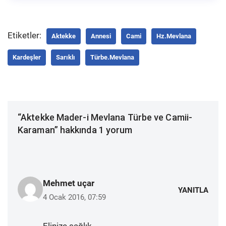
Etiketler:
Aktekke
Annesi
Cami
Hz.Mevlana
Kardeşler
Sarıklı
Türbe.mevlana
“Aktekke Mader-i Mevlana Türbe ve Camii-
Karaman” hakkında 1 yorum
Mehmet uçar
YANITLA
4 Ocak 2016, 07:59
Elinize sağlık