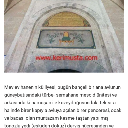
Mevlevihanenin külliyesi, bugün bahçeli bir ana avlunun
güneybatısındaki türbe- semahane mescid ünitesi ve
arkasında­ ki hamuşan ile kuzeydoğusundaki tek sıra
halinde birer kapıyla avluya açılan birer penceresi, ocak
ve bacası olan muntazam kesme taştan yapılmış
tonozlu yedi (eskiden dokuz) derviş hücresinden ve