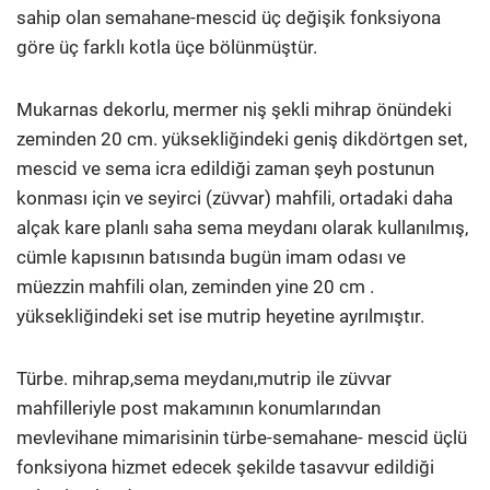
sahip olan semahane-mescid üç değişik fonksiyona
göre üç farklı kotla üçe bölünmüştür.
Mukarnas dekorlu, mermer niş şekli mihrap önündeki
zeminden 20 cm. yüksekliğindeki geniş dikdörtgen set,
mescid ve sema icra edildiği zaman şeyh postunun
konması için ve seyirci (züvvar) mahfili, ortadaki daha
alçak kare planlı saha sema meydanı olarak kullanılmış,
cümle kapısının batısında bugün imam odası ve
müezzin mahfili olan, zeminden yine 20 cm .
yüksekliğindeki set ise mutrip heyetine ayrılmıştır.
Türbe. mihrap,sema meydanı,mutrip ile züvvar
mahfilleriyle post makamının konumlarından
mevlevihane mimarisinin türbe-semahane- mescid üçlü
fonksiyona hizmet edecek şekilde tasavvur edildiği