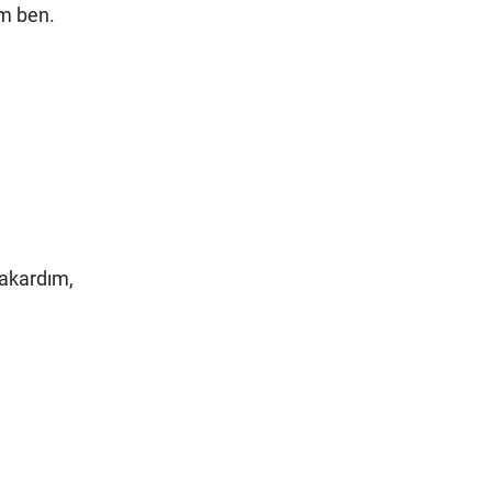
üm ben.
;
bakardım,