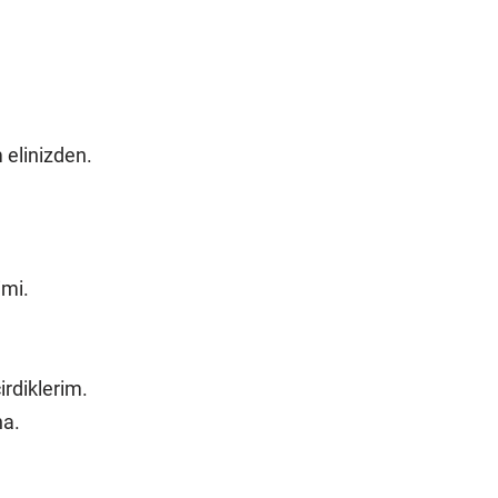
 elinizden.
imi.
rdiklerim.
na.