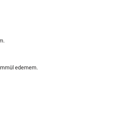
im.
ahammül edemem.