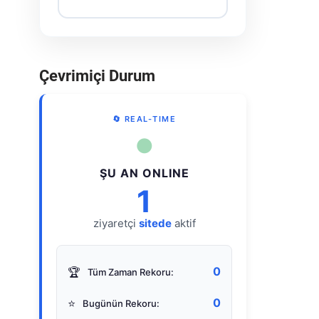
Çevrimiçi Durum
🔄 REAL-TIME
●
ŞU AN ONLINE
1
ziyaretçi
sitede
aktif
0
🏆
Tüm Zaman Rekoru:
0
⭐
Bugünün Rekoru: