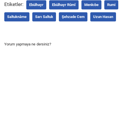
Etiketler:
Ebülhayr
Ebülhayr Rûmî
Menkıbe
Rumi
Saltuknâme
Sarı Saltuk
Şehzade Cem
Uzun Hasan
Yorum yapmaya ne dersiniz?