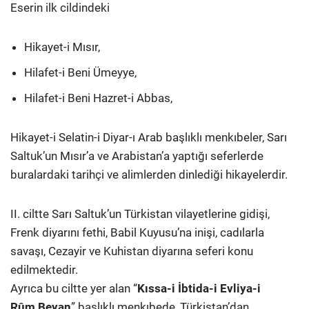
Eserin ilk cildindeki
Hikayet-i Mısır,
Hilafet-i Beni Ümeyye,
Hilafet-i Beni Hazret-i Abbas,
Hikayet-i Selatin-i Diyar-ı Arab başlıklı menkıbeler, Sarı
Saltuk’un Mısır’a ve Arabistan’a yaptığı seferlerde
buralardaki tarihçi ve alimlerden dinlediği hikayelerdir.
II. ciltte Sarı Saltuk’un Türkistan vilayetlerine gidişi,
Frenk diyarını fethi, Babil Kuyusu’na inişi, cadılarla
savaşı, Cezayir ve Kuhistan diyarına seferi konu
edilmektedir.
Ayrıca bu ciltte yer alan “
Kıssa-i İbtida-i Evliya-i
Rûm Beyan
” başlıklı menkıbede, Türkistan’dan