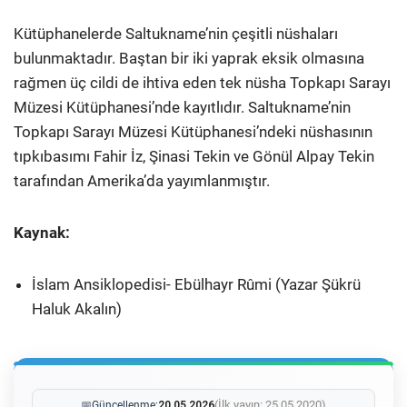
Kütüphanelerde Saltukname’nin çeşitli nüshaları
bulunmaktadır. Baştan bir iki yaprak eksik olmasına
rağmen üç cildi de ihtiva eden tek nüsha Topkapı Sarayı
Müzesi Kütüphanesi’nde kayıtlıdır. Saltukname’nin
Topkapı Sarayı Müzesi Kütüphanesi’ndeki nüshasının
tıpkıbasımı Fahir İz, Şinasi Tekin ve Gönül Alpay Tekin
tarafından Amerika’da yayımlanmıştır.
Kaynak:
İslam Ansiklopedisi- Ebülhayr Rûmi (Yazar Şükrü
Haluk Akalın)
(İlk yayın: 25.05.2020)
📅
Güncellenme:
20.05.2026