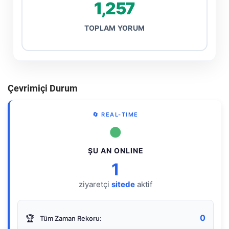
1,257
TOPLAM YORUM
Çevrimiçi Durum
🔄 REAL-TIME
●
ŞU AN ONLINE
1
ziyaretçi
sitede
aktif
0
🏆
Tüm Zaman Rekoru: