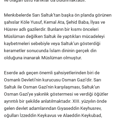
ve olağan üstü varlıklar da bulunmaktadır.
Menkıbelerde Sarı Saltuk’tan başka ön planda görünen
şahıslar Köle Yusuf, Kemal Ata, Şehid Baba, İlyas ve
Hüsrev adlı gazilerdir. Bunların bir kısmı önceleri
Müslüman değilken Saltuk ile yaptıkları mücadeleyi
kaybetmeleri sebebiyle veya Saltuk’un gösterdiği
kerametler sonucunda İslam dininin gerçek din
olduğuna inanarak Müslüman olmuştur.
Eserde adı geçen önemli şahsiyetlerinden biri de
Osmanlı Devleti’nin kurucusu Osman Gazi’dir. Sarı
Saltuk ile Osman Gazi’nin karşılaşması, Saltuk’un
Osman Gazi’ye yakınlık göstermesi ve verdiği öğütler
ayrıntılı bir şekilde anlatılmaktadır. XIII. yüzyılın önde
gelen devlet adamlarından Gıyaseddin Keyhusrev,
oğulları İzzeddin Keykavus ve Alaeddin Keykubad,