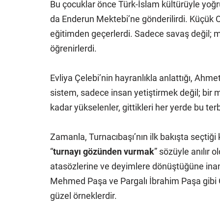
Bu çocuklar önce Türk-İslam kültürüyle yoğru
da Enderun Mektebi’ne gönderilirdi. Küçük O
eğitimden geçerlerdi. Sadece savaş değil; m
öğrenirlerdi.
Evliya Çelebi’nin hayranlıkla anlattığı, Ahme
sistem, sadece insan yetiştirmek değil; bir
kadar yükselenler, gittikleri her yerde bu terb
Zamanla, Turnacıbaşı’nın ilk bakışta seçtiği 
“
turnayı gözünden vurmak
” sözüyle anılır o
atasözlerine ve deyimlere dönüştüğüne in
Mehmed Paşa ve Pargalı İbrahim Paşa gibi 
güzel örneklerdir.