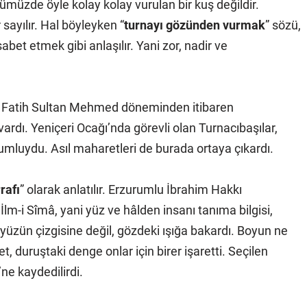
rümüzde öyle kolay kolay vurulan bir kuş değildir.
 sayılır. Hal böyleyken “
turnayı gözünden vurmak
” sözü,
bet etmek gibi anlaşılır. Yani zor, nadir ve
le Fatih Sultan Mehmed döneminden itibaren
v vardı. Yeniçeri Ocağı’nda görevli olan Turnacıbaşılar,
luydu. Asıl maharetleri de burada ortaya çıkardı.
rafı
” olarak anlatılır. Erzurumlu İbrahim Hakkı
 İlm-i Sîmâ, yani yüz ve hâlden insanı tanıma bilgisi,
 yüzün çizgisine değil, gözdeki ışığa bakardı. Boyun ne
, duruştaki denge onlar için birer işaretti. Seçilen
’ne kaydedilirdi.