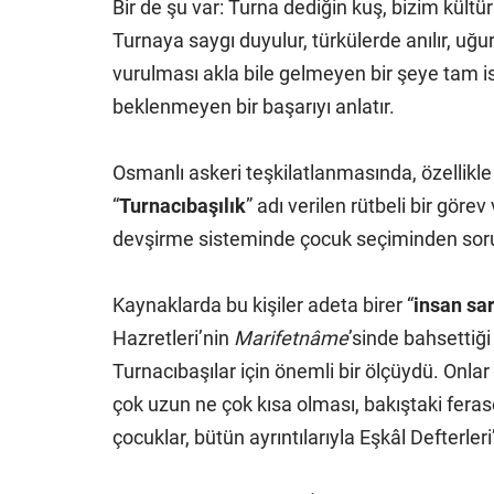
Bir de şu var: Turna dediğin kuş, bizim kültü
Turnaya saygı duyulur, türkülerde anılır, uğur
vurulması akla bile gelmeyen bir şeye tam isa
beklenmeyen bir başarıyı anlatır.
Osmanlı askeri teşkilatlanmasında, özellik
“
Turnacıbaşılık
” adı verilen rütbeli bir göre
devşirme sisteminde çocuk seçiminden sorum
Kaynaklarda bu kişiler adeta birer “
insan sar
Hazretleri’nin
Marifetnâme
’sinde bahsettiği
Turnacıbaşılar için önemli bir ölçüydü. Onlar
çok uzun ne çok kısa olması, bakıştaki feraset
çocuklar, bütün ayrıntılarıyla Eşkâl Defterleri