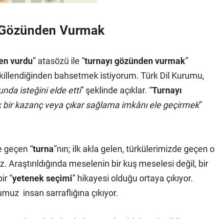
ı Gözünden Vurmak
en vurdu
” atasözü ile “
turnayı gözünden vurmak
”
şekillendiğinden bahsetmek istiyorum. Türk Dil Kurumu,
da isteğini elde etti
” şeklinde açıklar. “
Turnayı
bir kazanç veya çıkar sağlama imkânı ele geçirmek
”
e geçen “
turna
”nın; ilk akla gelen, türkülerimizde geçen o
z. Araştırıldığında meselenin bir kuş meselesi değil, bir
ir “
yetenek seçimi
” hikayesi olduğu ortaya çıkıyor.
uz insan sarraflığına çıkıyor.