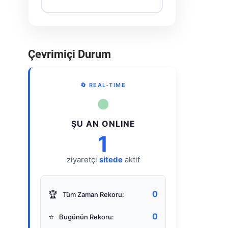
Çevrimiçi Durum
🔄 REAL-TIME
●
ŞU AN ONLINE
1
ziyaretçi
sitede
aktif
0
🏆
Tüm Zaman Rekoru:
0
⭐
Bugünün Rekoru: