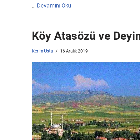
…
Devamını Oku
Köy Atasözü ve Deyim
Kerim Usta
16 Aralık 2019