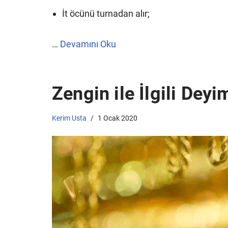
İt öcünü turnadan alır;
…
Devamını Oku
Zengin ile İlgili Deyi
Kerim Usta
1 Ocak 2020