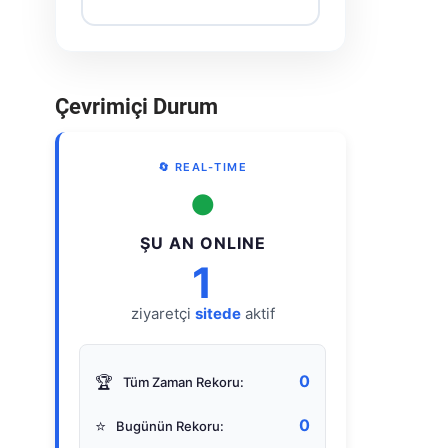
Çevrimiçi Durum
🔄 REAL-TIME
●
ŞU AN ONLINE
1
ziyaretçi
sitede
aktif
0
🏆
Tüm Zaman Rekoru:
0
⭐
Bugünün Rekoru: