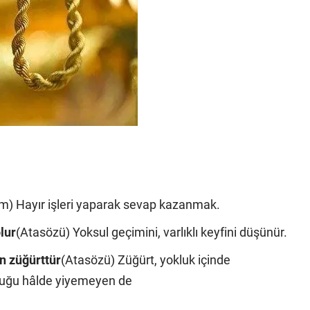
m) Hayır işleri yaparak sevap kazanmak.
lur
(Atasözü) Yoksul geçimini, varlıklı keyfini düşünür.
n züğürttür
(Atasözü) Züğürt, yokluk içinde
duğu hâlde yiyemeyen de