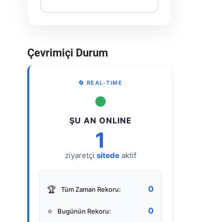
Çevrimiçi Durum
🔄 REAL-TIME
●
ŞU AN ONLINE
1
ziyaretçi
sitede
aktif
0
🏆
Tüm Zaman Rekoru:
0
⭐
Bugünün Rekoru: