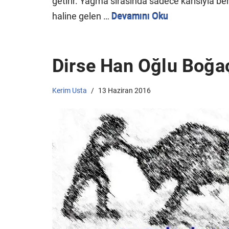
getirir. Yağma sırasında sadece karısıyla be
haline gelen …
Devamını Oku
Dirse Han Oğlu Boğa
Kerim Usta
13 Haziran 2016