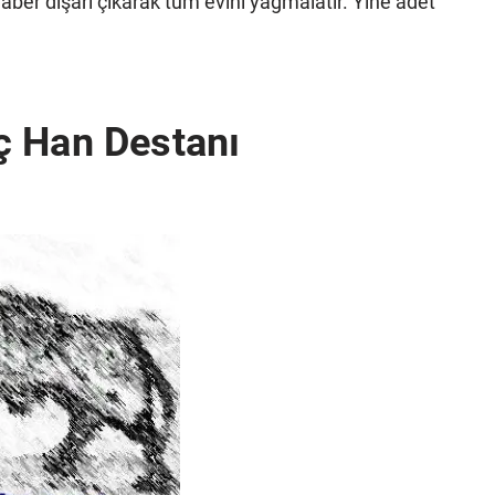
raber dışarı çıkarak tüm evini yağmalatır. Yine adet
ç Han Destanı