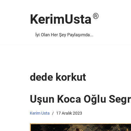
KerimUsta
İçeriğe
geç
İyi Olan Her Şey Paylaşımda...
dede korkut
Uşun Koca Oğlu Segre
Kerim Usta
17 Aralık 2023