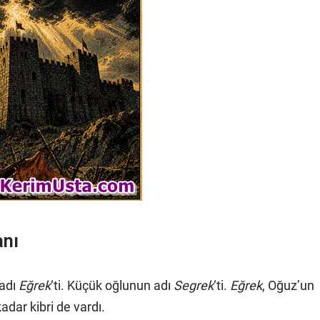
anı
 adı
Eğrek
‘ti. Küçük oğlunun adı
Segrek
‘ti.
Eğrek
, Oğuz’un
adar kibri de vardı.