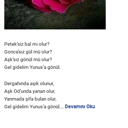
Petek’siz bal mı olur?
Gonca’sız gül mü olur?
Aşk’sız gönül mü olur?
Gel gidelim Yunus’a gönül.
Dergahında aşık olunur,
Aşk Od’unda yanan olur,
Yanmada şifa bulan olur,
Gel gidelim Yunus’a gönül.…
Devamını Oku