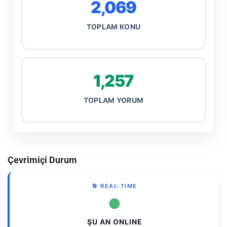
2,069
TOPLAM KONU
1,257
TOPLAM YORUM
Çevrimiçi Durum
🔄 REAL-TIME
●
ŞU AN ONLINE