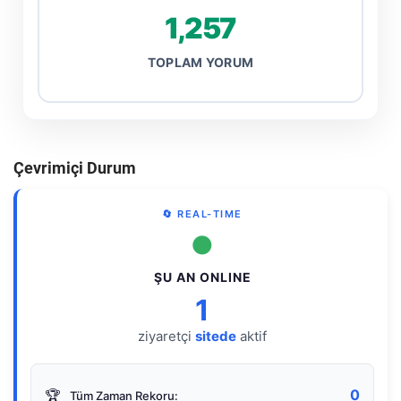
1,257
TOPLAM YORUM
Çevrimiçi Durum
🔄 REAL-TIME
●
ŞU AN ONLINE
1
ziyaretçi
sitede
aktif
0
🏆
Tüm Zaman Rekoru: