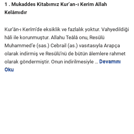
1 . Mukaddes Kitabımız Kur’an-ı Kerim Allah
Kelâmıdır
Kur’ân-ı Kerîm’de eksiklik ve fazlalık yoktur. Vahyedildiği
hâli ile korunmuştur. Allahu Teâlâ onu, Resûlü
Muhammed’e (sas.) Cebrail (as.) vasıtasıyla Arapça
olarak indirmiş ve Resûlü’nü de bütün âlemlere rahmet
olarak göndermiştir. Onun indirilmesiyle …
Devamını
Oku