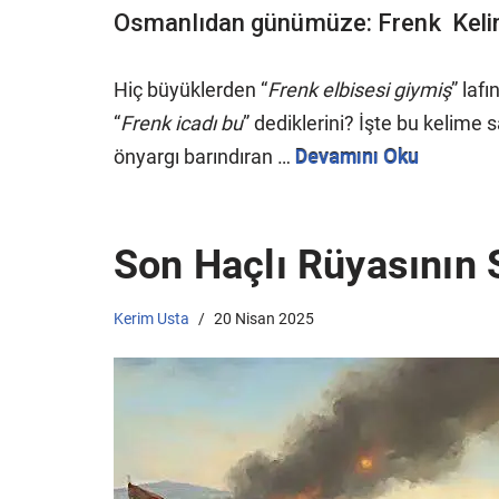
Osmanlıdan günümüze: Frenk Keli
Hiç büyüklerden “
Frenk elbisesi giymiş
” laf
“
Frenk icadı bu
” dediklerini? İşte bu kelime s
önyargı barındıran …
Devamını Oku
Son Haçlı Rüyasının 
Kerim Usta
20 Nisan 2025