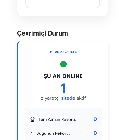
Çevrimiçi Durum
🔄 REAL-TIME
●
ŞU AN ONLINE
1
ziyaretçi
sitede
aktif
0
🏆
Tüm Zaman Rekoru:
0
⭐
Bugünün Rekoru: