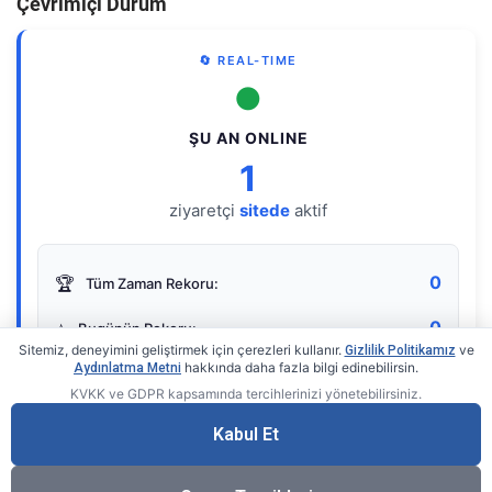
Çevrimiçi Durum
🔄 REAL-TIME
●
ŞU AN ONLINE
1
ziyaretçi
sitede
aktif
0
🏆
Tüm Zaman Rekoru:
0
⭐
Bugünün Rekoru:
Sitemiz, deneyimini geliştirmek için çerezleri kullanır.
ve
Gizlilik Politikamız
hakkında daha fazla bilgi edinebilirsin.
Aydınlatma Metni
KVKK ve GDPR kapsamında tercihlerinizi yönetebilirsiniz.
Live Online Counter
• by KerimUsta
Gerçek zamanlı sayaç
Kabul Et