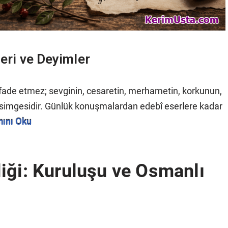
leri ve Deyimler
 ifade etmez; sevginin, cesaretin, merhametin, korkunun,
a simgesidir. Günlük konuşmalardan edebî eserlere kadar
ını Oku
iği: Kuruluşu ve Osmanlı