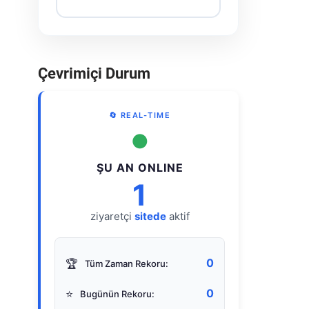
Çevrimiçi Durum
🔄 REAL-TIME
●
ŞU AN ONLINE
1
ziyaretçi
sitede
aktif
0
🏆
Tüm Zaman Rekoru:
0
⭐
Bugünün Rekoru: