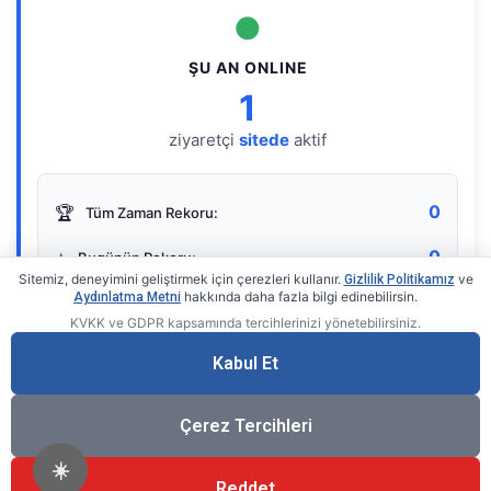
●
ŞU AN ONLINE
1
ziyaretçi
sitede
aktif
0
🏆
Tüm Zaman Rekoru:
0
⭐
Bugünün Rekoru:
Sitemiz, deneyimini geliştirmek için çerezleri kullanır.
ve
Gizlilik Politikamız
hakkında daha fazla bilgi edinebilirsin.
Aydınlatma Metni
KVKK ve GDPR kapsamında tercihlerinizi yönetebilirsiniz.
Live Online Counter
• by KerimUsta
Gerçek zamanlı sayaç
Kabul Et
Çerez Tercihleri
☀️
Reddet