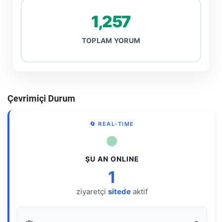
1,257
TOPLAM YORUM
Çevrimiçi Durum
🔄 REAL-TIME
●
ŞU AN ONLINE
1
ziyaretçi
sitede
aktif