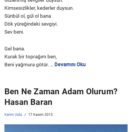
Gizlenmiş sevgiler duysun.
Kimsesizlikler, kederler duysun.
Sünbül ol, gül ol bana
Dök yüreğindeki sevgiyi.
Sev beni.
Gel bana.
Kurak bir toprağım ben,
Beni yağmura götür. …
Devamını Oku
Ben Ne Zaman Adam Olurum?
Hasan Baran
Kerim Usta
17 Kasım 2013