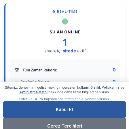
🔄 REAL-TIME
●
ŞU AN ONLINE
1
ziyaretçi
sitede
aktif
0
🏆
Tüm Zaman Rekoru:
0
⭐
Bugünün Rekoru:
Sitemiz, deneyimini geliştirmek için çerezleri kullanır.
ve
Gizlilik Politikamız
hakkında daha fazla bilgi edinebilirsin.
Aydınlatma Metni
KVKK ve GDPR kapsamında tercihlerinizi yönetebilirsiniz.
Live Online Counter
• by KerimUsta
Gerçek zamanlı sayaç
Kabul Et
Çerez Tercihleri