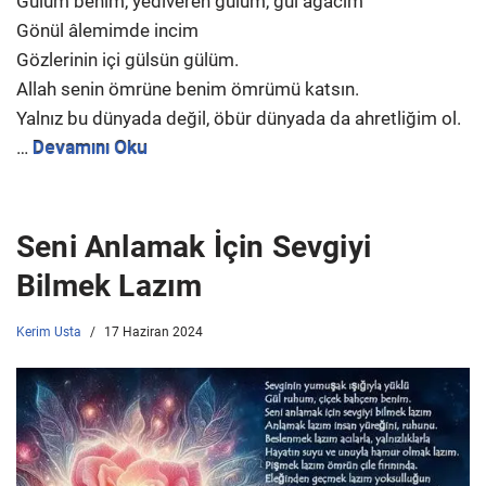
Gülüm benim, yediveren gülüm, gül ağacım
Gönül âlemimde incim
Gözlerinin içi gülsün gülüm.
Allah senin ömrüne benim ömrümü katsın.
Yalnız bu dünyada değil, öbür dünyada da ahretliğim ol.
…
Devamını Oku
Seni Anlamak İçin Sevgiyi
Bilmek Lazım
Kerim Usta
17 Haziran 2024