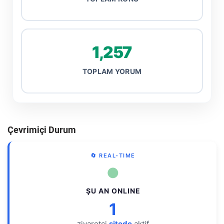
1,257
TOPLAM YORUM
Çevrimiçi Durum
🔄 REAL-TIME
●
ŞU AN ONLINE
1
ziyaretçi
sitede
aktif