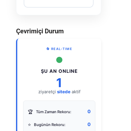
Çevrimiçi Durum
🔄 REAL-TIME
●
ŞU AN ONLINE
1
ziyaretçi
sitede
aktif
0
🏆
Tüm Zaman Rekoru:
0
⭐
Bugünün Rekoru: