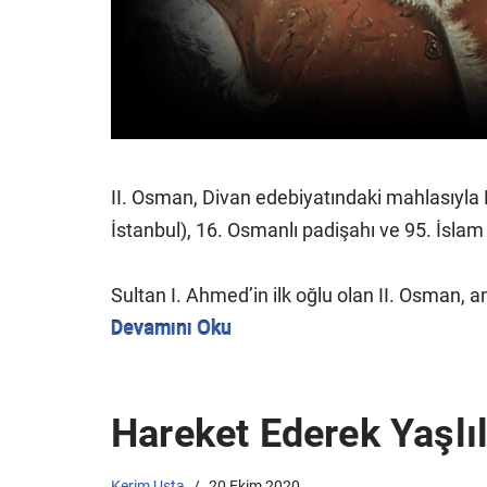
II. Osman, Divan edebiyatındaki mahlasıyla F
İstanbul), 16. Osmanlı padişahı ve 95. İslam h
Sultan I. Ahmed’in ilk oğlu olan II. Osman, 
Devamını Oku
Hareket Ederek Yaşlılı
Kerim Usta
20 Ekim 2020