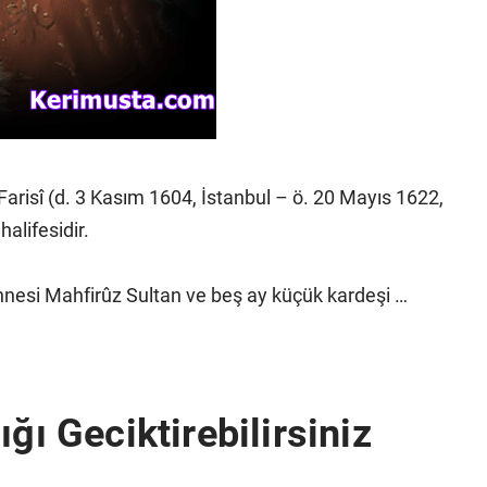
arisî (d. 3 Kasım 1604, İstanbul – ö. 20 Mayıs 1622,
alifesidir.
annesi Mahfirûz Sultan ve beş ay küçük kardeşi …
ğı Geciktirebilirsiniz