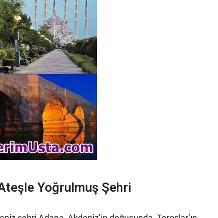
 Ateşle Yoğrulmuş Şehri
deniz şehri Adana, Akdeniz’in doğusunda, Toroslar’ın