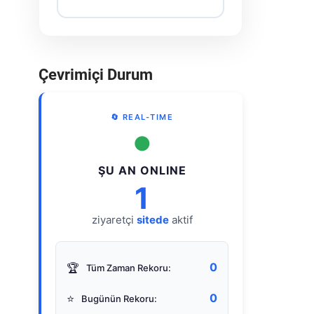
Çevrimiçi Durum
🔄 REAL-TIME
●
ŞU AN ONLINE
1
ziyaretçi
sitede
aktif
0
🏆
Tüm Zaman Rekoru:
0
⭐
Bugünün Rekoru: