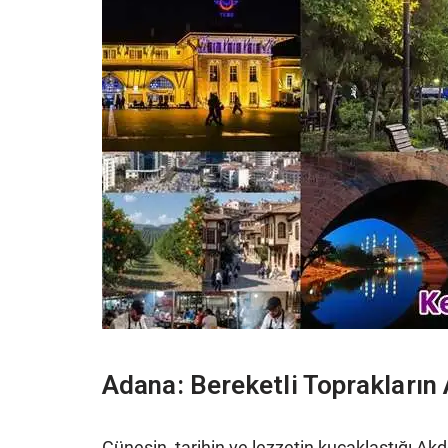
Adana: Bereketli Toprakların
Güneşin, tarihin ve lezzetin kucaklaştığı Ak