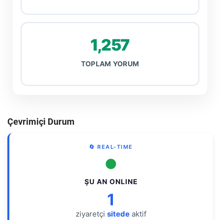
1,257
TOPLAM YORUM
Çevrimiçi Durum
🔄 REAL-TIME
●
ŞU AN ONLINE
1
ziyaretçi
sitede
aktif